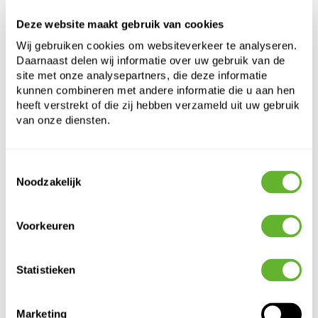
Hoogte:
40
Deze website maakt gebruik van cookies
Diepte:
26
Wij gebruiken cookies om websiteverkeer te analyseren.
Diameter:
43
Daarnaast delen wij informatie over uw gebruik van de
Opening:
36
site met onze analysepartners, die deze informatie
kunnen combineren met andere informatie die u aan hen
heeft verstrekt of die zij hebben verzameld uit uw gebruik
van onze diensten.
Toestemmingsselectie
Noodzakelijk
Alternatieve producten
Voorkeuren
Statistieken
Marketing