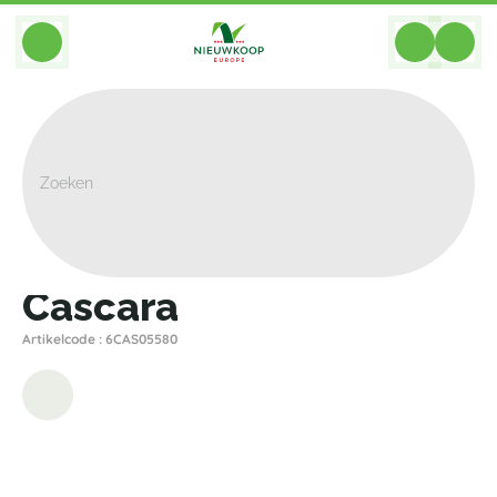
BACK
Home
>
Plantenbakken
>
Plantinum
>
Cascara
>
Cascara
Cascara
Artikelcode : 6CAS05580