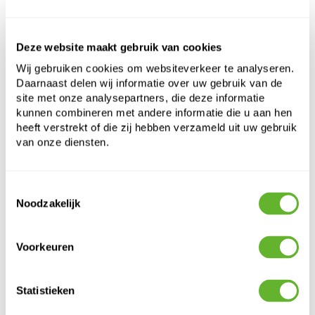
Hoogte:
22
Diepte:
21
Diameter:
43
Deze website maakt gebruik van cookies
Opening:
42
Wij gebruiken cookies om websiteverkeer te analyseren.
Daarnaast delen wij informatie over uw gebruik van de
Kies een kleurenpalet om dit product aan uw
site met onze analysepartners, die deze informatie
winkelwagen toe te voegen
kunnen combineren met andere informatie die u aan hen
heeft verstrekt of die zij hebben verzameld uit uw gebruik
van onze diensten.
Kies uw kleurconfiguratie
Toestemmingsselectie
Noodzakelijk
Voorkeuren
Statistieken
Alternatieve producten