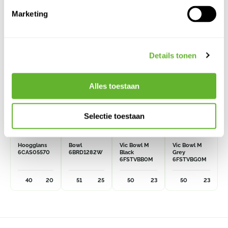
Marketing
OPRUIMING
Details tonen
Alles toestaan
Selectie toestaan
Cascara
B-round
Fiberstone
Fiberstone
Hoogglans
Bowl
Vic Bowl M
Vic Bowl M
6CAS05570
6BRD1282W
Black
Grey
6FSTVBB0M
6FSTVBG0M
40
20
51
25
50
23
50
23