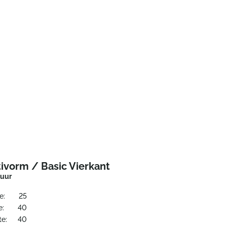
ivorm / Basic Vierkant
tuur
e:
25
e:
40
te:
40