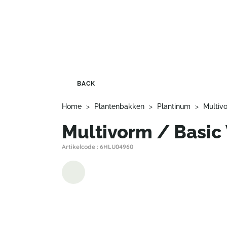
BACK
Home
>
Plantenbakken
>
Plantinum
>
Multiv
Multivorm / Basic 
Artikelcode : 6HLU04960