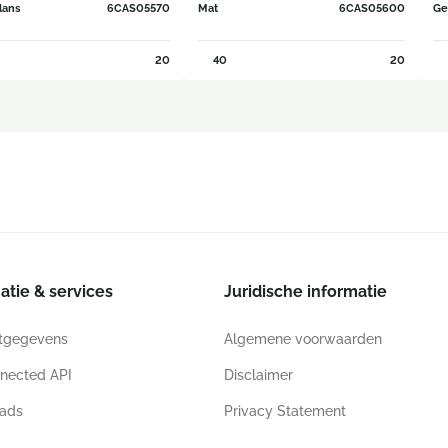
lans
6CAS05570
Mat
6CAS05600
Ge
20
40
20
atie & services
Juridische informatie
tgegevens
Algemene voorwaarden
nected API
Disclaimer
ads
Privacy Statement