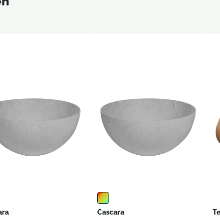
en
ara
Cascara
Te