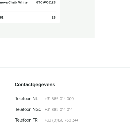
nova Chalk White
6TCWC5128
51
28
Contactgegevens
+31 885 014 000
Telefoon NL
+31 885 014 014
Telefoon NGC
+33 (0)130 760 344
Telefoon FR