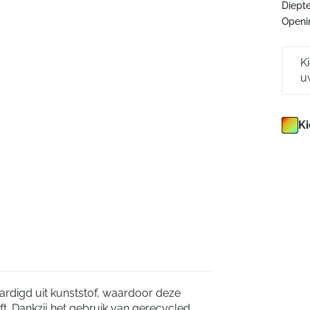
Diepte
Openi
K
u
Ki
ardigd uit kunststof, waardoor deze
lijft. Dankzij het gebruik van gerecycled