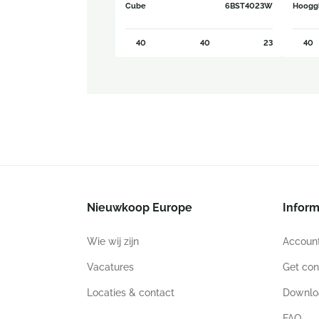
Cube
6BST4023W
Hoogg
40
40
23
40
Nieuwkoop Europe
Inform
Wie wij zijn
Accoun
Vacatures
Get con
Locaties & contact
Downlo
FAQ