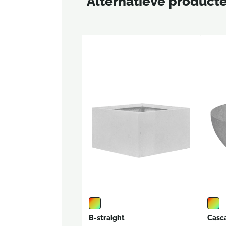
Alternatieve product
B-straight
Casc