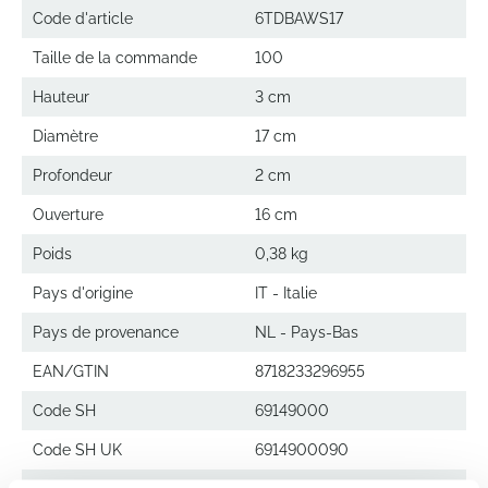
Code d'article
6TDBAWS17
Taille de la commande
100
Hauteur
3 cm
Diamètre
17 cm
Profondeur
2 cm
Ouverture
16 cm
Poids
0,38 kg
Pays d'origine
IT - Italie
Pays de provenance
NL - Pays-Bas
EAN/GTIN
8718233296955
Code SH
69149000
Code SH UK
6914900090