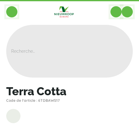
BACK
Home
>
Accessoires De Bacs
>
Soucoupes
>
Den Daas
>
Terra Cotta
Terra Cotta
Code de l'article : 6TDBAWS17