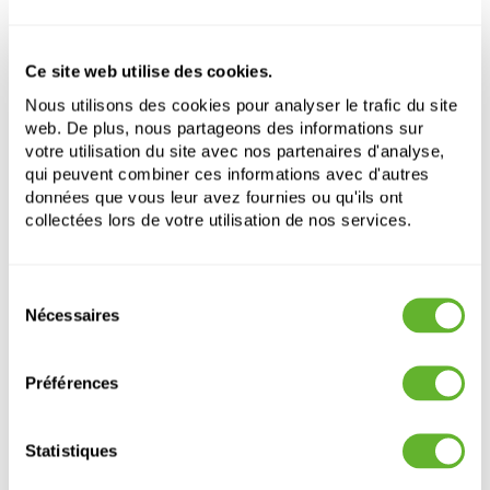
Quantité par palette
1440
Ce site web utilise des cookies.
Terra Cotta
Nous utilisons des cookies pour analyser le trafic du site
Soucoupe Antique
web. De plus, nous partageons des informations sur
votre utilisation du site avec nos partenaires d'analyse,
Hauteur:
3
qui peuvent combiner ces informations avec d'autres
Profondeur:
2
données que vous leur avez fournies ou qu'ils ont
Diametre:
17
collectées lors de votre utilisation de nos services.
Ouverture:
16
Sélection
Nécessaires
du
consentement
Préférences
Statistiques
Autre produits