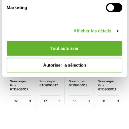
Marketing
Afficher les détails
Tout autoriser
Autoriser la sélection
Terra
Terra
Terra
Terra
Cotta
Cotta
Cotta
Cotta
Soucoupe
Soucoupe
Soucoupe
Soucoupe
Gris
6TDB00017
6TDB00019
Gris
6TDBGS017
6TDBGS011
17
3
17
3
18
3
11
3