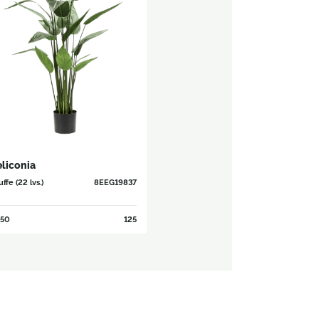
liconia
ffe (22 lvs.)
8EEG19837
50
125