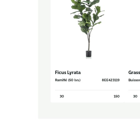
Ficus Lyrata
Grass
Ramifié (50 lvs.)
8EE423119
Buisso
30
150
30