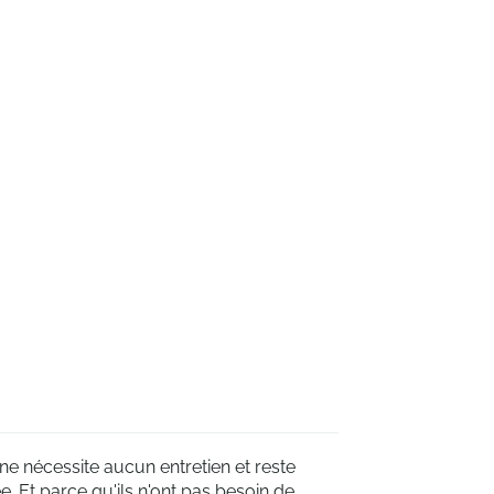
e nécessite aucun entretien et reste
. Et parce qu'ils n'ont pas besoin de