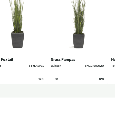
 Foxtail
Grass Pampas
He
n
8TYLABP11
Buisson
8NGCPAG020
Tou
120
30
120