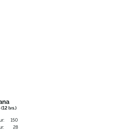
ana
 (12 lvs.)
ur:
150
r:
28