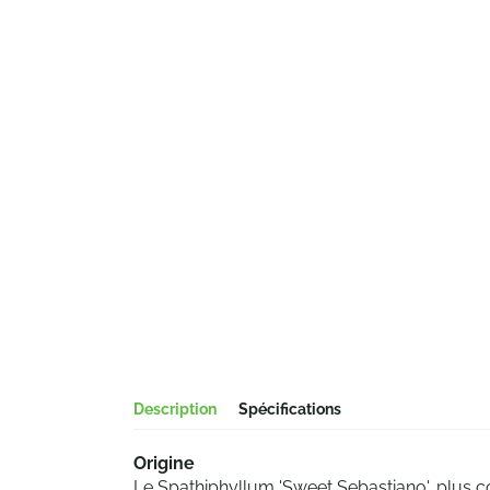
Description
Spécifications
Origine
Le Spathiphyllum 'Sweet Sebastiano', plus c