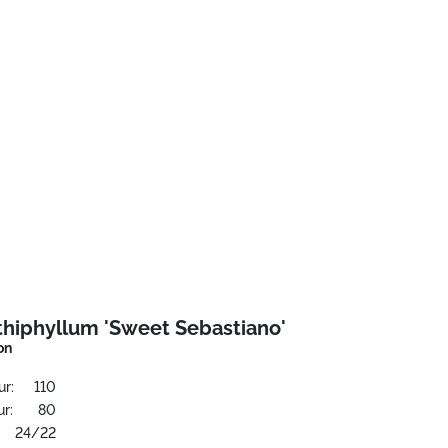
thiphyllum 'Sweet Sebastiano'
on
ur:
110
r:
80
24/22