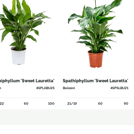
iphyllum 'Sweet Lauretta'
Spathiphyllum 'Sweet Lauretta'
n
4SPLABU25
Buisson
4SPSLBU21
22
60
100
21/19
60
90