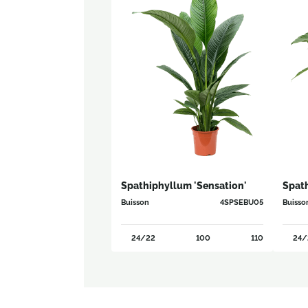
Spathiphyllum 'Sensation'
Spath
Buisson
4SPSEBU05
Buisso
24/22
100
110
24/