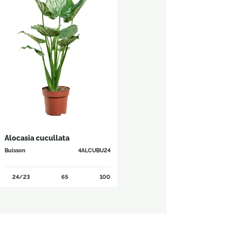
Alocasia cucullata
Buisson
4ALCUBU24
24/23
65
100