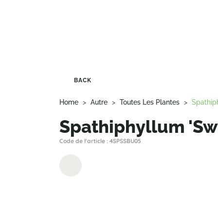
BACK
Home
>
Autre
>
Toutes Les Plantes
>
Spathip
Spathiphyllum 'Sw
Code de l'article : 4SPSSBU05