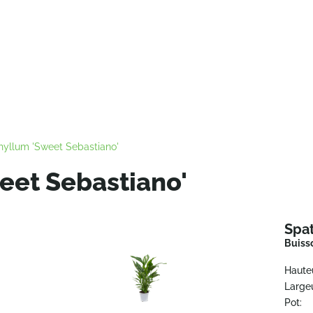
hyllum 'Sweet Sebastiano'
eet Sebastiano'
Spa
Buiss
Haute
Largeu
Pot: