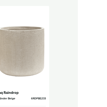
aq Raindrop
linder Beige
6RDPBE233