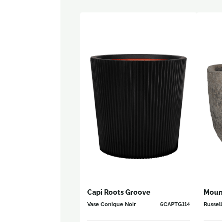
Capi Roots Groove
Moun
Vase Conique Noir
6CAPTG114
Russell