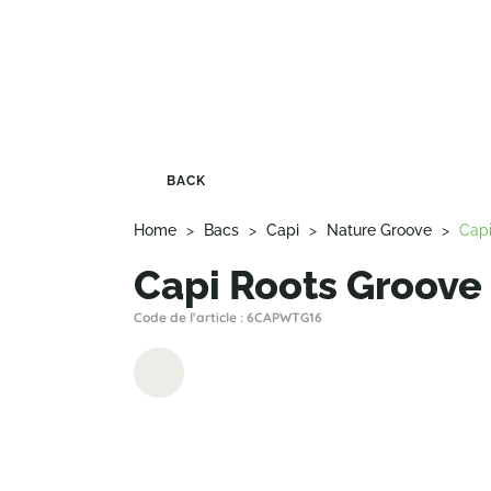
BACK
Home
>
Bacs
>
Capi
>
Nature Groove
>
Capi
Capi Roots Groove
Code de l'article : 6CAPWTG16