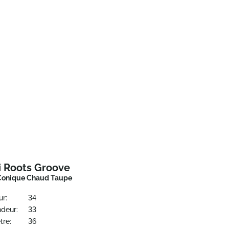
i Roots Groove
Conique Chaud Taupe
ur:
34
ndeur:
33
tre:
36