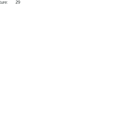
ture:
29