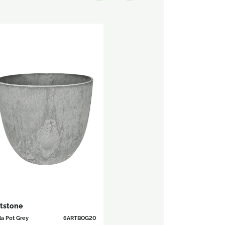
tstone
la Pot Grey
6ARTBOG20