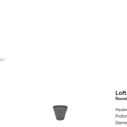
ban
Lof
Round
Haute
Profo
Diame