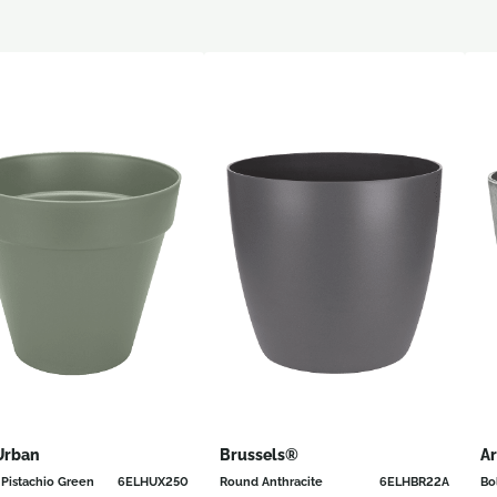
Urban
Brussels®
Ar
Pistachio Green
6ELHUX250
Round Anthracite
6ELHBR22A
Bo