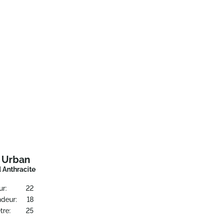
t Urban
 Anthracite
ur:
22
ndeur:
18
tre:
25