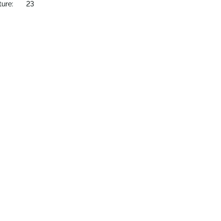
ture:
23