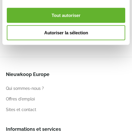
Sereh
Sereh
Sereh
Brussels®
Round
Round Cool
Round
Round
Tout autoriser
Mushroom
Clay
Nordic
Anthracite
Beige
6ELHSE30C
Green
6ELHBR30A
6ELHSE30B
6ELHSE30G
Autoriser la sélection
30
25
30
25
30
25
30
27
Nieuwkoop Europe
Qui sommes-nous ?
Offres d'emploi
Sites et contact
Informations et services