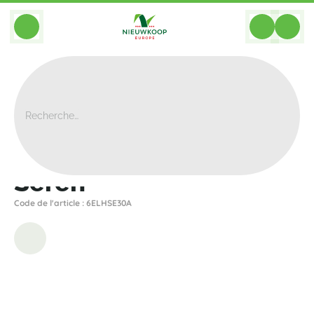
BACK
Home
>
Bacs
>
Elho
>
Sereh
>
Sereh
Sereh
Code de l'article : 6ELHSE30A