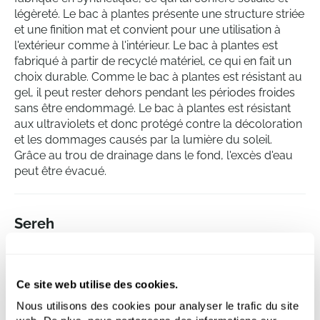
légèreté. Le bac à plantes présente une structure striée
et une finition mat et convient pour une utilisation à
l'extérieur comme à l'intérieur. Le bac à plantes est
fabriqué à partir de recyclé matériel, ce qui en fait un
choix durable. Comme le bac à plantes est résistant au
gel, il peut rester dehors pendant les périodes froides
sans être endommagé. Le bac à plantes est résistant
aux ultraviolets et donc protégé contre la décoloration
et les dommages causés par la lumière du soleil.
Grâce au trou de drainage dans le fond, l'excès d'eau
peut être évacué.
Sereh
Round Anthracite
Hauteur:
25
Profondeur:
24
Ce site web utilise des cookies.
Diametre:
30
Nous utilisons des cookies pour analyser le trafic du site
Ouverture:
29