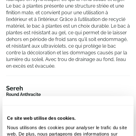
Le bac à plantes présente une structure striée et une
finition mate, et convient pour une utilisation à
l’extérieur et à l’intérieur. Grâce à l’utilisation de recyclé
matériel, le bac à plantes est un choix durable. Le bac à
plantes est résistant au gel, ce qui permet de le laisser
dehors en période de froid sans qu’il soit endommagé,
et résistant aux ultraviolets, ce qui protège le bac
contre la décoloration et les dommages causés par la
lumière du soleil. Avec trou de drainage au fond, l’eau
en excès est évacuée.
Sereh
Round Anthracite
Hauteur:
40
Profondeur:
39
Ce site web utilise des cookies.
Diametre:
47
Ouverture:
Nous utilisons des cookies pour analyser le trafic du site
46
web. De plus, nous partageons des informations sur