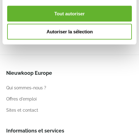
Fold
Round
Round Cool
Round
Mushroom
Clay
Nordic Green
Round
Tout autoriser
Beige
6ELHSE47C
6ELHSE47G
Anthracite
6ELHSE47B
6ELHVI47A
Autoriser la sélection
47
40
47
40
47
40
47
44
Nieuwkoop Europe
Qui sommes-nous ?
Offres d'emploi
Sites et contact
Informations et services