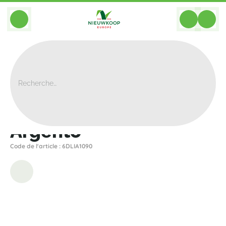
BACK
Home
>
Bacs
>
Luca Lifestyle
>
Argento
>
Argento
Argento
Code de l'article : 6DLIA1090