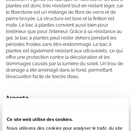
plantes est donc très résistant tout en restant léger, car
le fiberstone est un mélange de fibre de verre et de
pierre broyée. La structure est lisse et la finition est
mate. Le bac à plantes convient aussi bien pour
l’extérieur que pour l’intérieur. Grâce à sa résistance au
gel, le bac à plantes peut rester dehors pendant les
périodes froides sans être endommagé. Le bac à
plantes est également résistant aux ultraviolets, ce qui
offre une protection contre la décoloration et les
dommages causés par la lumière du soleil. Un trou de
drainage a été aménagé dans le fond, permettant
l’évacuation facile de l’excès d’eau.
Argento
Small Box Natural Grey
Hauteur:
20
Ce site web utilise des cookies.
Longueur:
80
Nous utilisons des cookies pour analyser le trafic du site
Largeur:
20