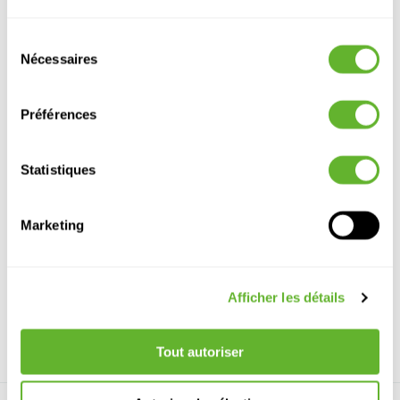
Autre produits
Sélection
Nécessaires
du
consentement
Préférences
Statistiques
Marketing
Baq Dune
Baq Dune
Laos
Laos
Partner
Partner
Emperor
Emperor
Beige
Brown Beige
Black
Ocean Blue
6DUNBE21C
6DUNBR21C
6LAOR5530
6LAOR5550
Afficher les détails
48
75
48
75
54
67
54
67
Tout autoriser