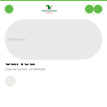
BACK
Home
>
Bacs
>
Plantinum
>
Curved
>
Curved
Curved
Code de l'article : 6CURA5203