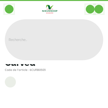
BACK
Home
>
Bacs
>
Plantinum
>
Curved
>
Curved
Curved
Code de l'article : 6CURB0503