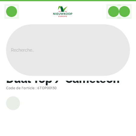
BACK
Home
>
Bacs
>
Plantinum
>
Top
>
Dual Top / Caméléon
Dual Top / Caméléon
Code de l'article : 6TOP00130