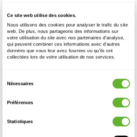
Diametre:
43
Ouverture:
29
Ce site web utilise des cookies.
Nous utilisons des cookies pour analyser le trafic du site
Choisissez une palette de couleurs pour ajouter
web. De plus, nous partageons des informations sur
ce produit à votre panier
votre utilisation du site avec nos partenaires d'analyse,
qui peuvent combiner ces informations avec d'autres
données que vous leur avez fournies ou qu'ils ont
collectées lors de votre utilisation de nos services.
Choisissez votre configuration de couleur
Sélection
Nécessaires
du
consentement
Préférences
Statistiques
Autre produits