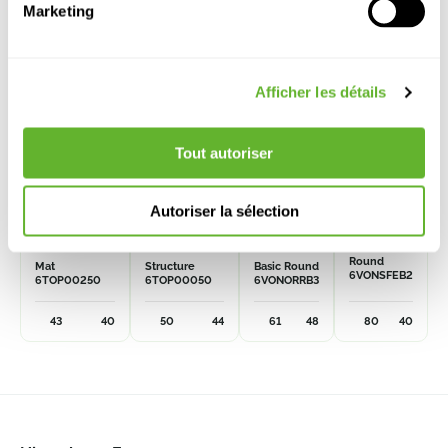
Marketing
Afficher les détails
Tout autoriser
Autoriser la sélection
Dual Top /
Dual Top /
Organic
Sfera
Caméléon
Caméléon
Redonda
Basic
Round
Mat
Structure
Basic Round
6VONSFEB2
6TOP00250
6TOP00050
6VONORRB3
43
40
50
44
61
48
80
40