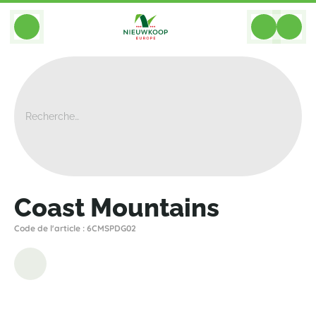
BACK
Home
>
Bacs
>
Private Label
>
Coast Mountains
>
Coast Mountains
Coast Mountains
Code de l'article : 6CMSPDG02