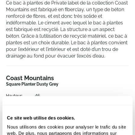
Ce bac à plantes de Private label de la collection Coast
Mountains est fabriqué en fiberclay, un type de béton
renforcé de fibres, et est donc très solide et
indéformable. Le ciment avec lequel le bac à plantes
est fabriqué est recyclé. La structure a un aspect
béton. Grâce à l’utilisation de recyclé matériel, ce bac à
plantes est un choix durable. Le bac à plantes convient
pour l’extérieur et l’intérieur et est doté d’un trou de
drainage au fond pour évacuer l’excès d’eau.
Coast Mountains
Square Planter Dusty Grey
Hauteur:
46
Longueur:
55
Largeur:
55
Profondeur:
45
Ce site web utilise des cookies.
Ouverture:
52
Nous utilisons des cookies pour analyser le trafic du site
web. De plus, nous partageons des informations sur