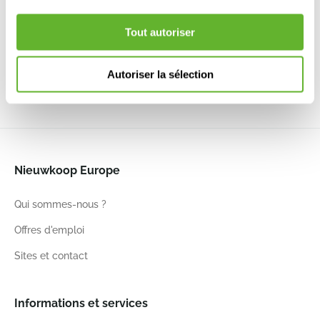
Mountains
carré
carré
Granite
Square Planter
Structure
Mat
Pot Boule
Khaki
6PRG01710
6PRG01870
Anthracite
Tout autoriser
6CMSPKH01
6CAP8033A
Autoriser la sélection
55
55
46
50
50
50
50
50
50
60
48
Nieuwkoop Europe
Qui sommes-nous ?
Offres d'emploi
Sites et contact
Informations et services