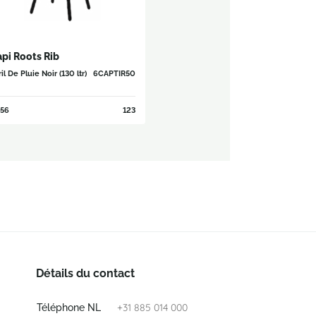
pi Roots Rib
il De Pluie Noir (130 ltr)
6CAPTIR50
56
123
Détails du contact
+31 885 014 000
Téléphone NL