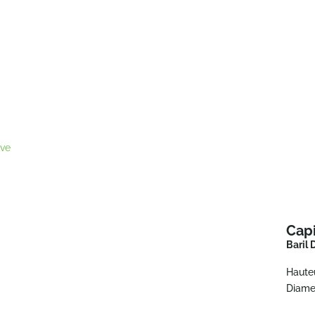
ove
Cap
Baril 
Haute
Diame