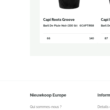
Capi Roots Groove
Capi 
Baril De Pluie Noir (330 ltr)
6CAPTIR58
Baril D
66
140
87
Nieuwkoop Europe
Inform
Qui sommes-nous ?
Details