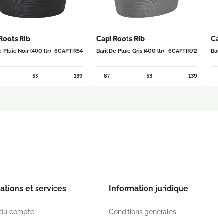
Roots Rib
Capi Roots Rib
Ca
e Pluie Noir (400 ltr)
6CAPTIR54
Baril De Pluie Gris (400 ltr)
6CAPTIR72
Bar
53
139
87
53
139
ations et services
Information juridique
 du compte
Conditions générales