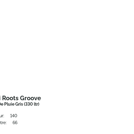
i Roots Groove
De Pluie Gris (330 ltr)
ur:
140
tre:
66