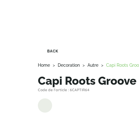
BACK
Home
>
Decoration
>
Autre
>
Capi Roots Gro
Capi Roots Groove
Code de l'article : 6CAPTIR64