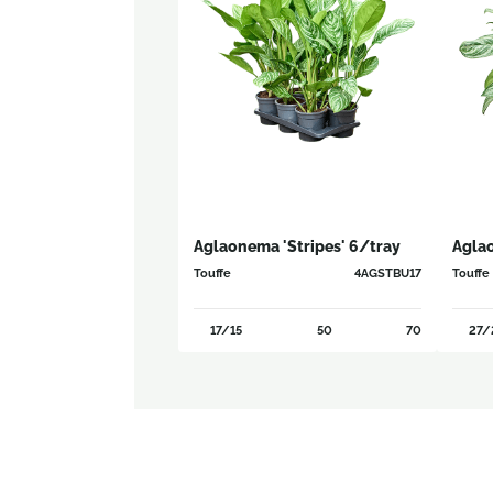
Aglaonema 'Stripes' 6/tray
Aglao
Touffe
4AGSTBU17
Touffe
17/15
50
70
27/