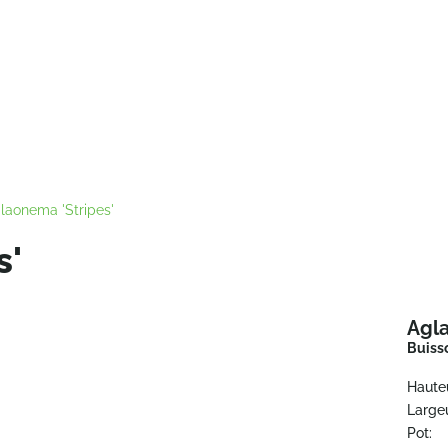
laonema 'Stripes'
s'
Agla
Buiss
Haute
Largeu
Pot: