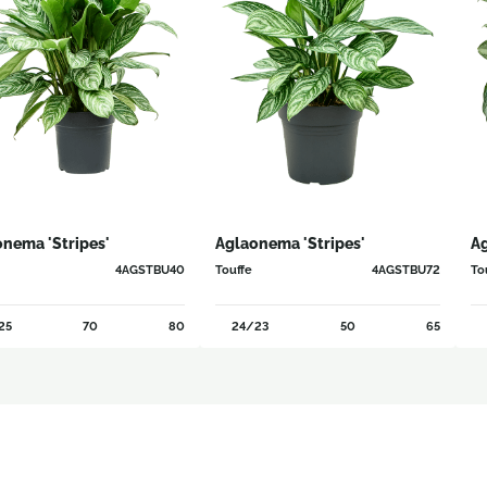
nema 'Stripes'
Aglaonema 'Stripes'
Ag
4AGSTBU40
Touffe
4AGSTBU72
To
25
70
80
24/23
50
65