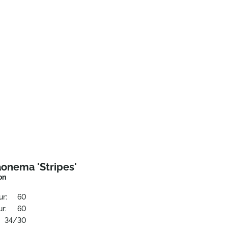
onema 'Stripes'
on
ur:
60
r:
60
34/30