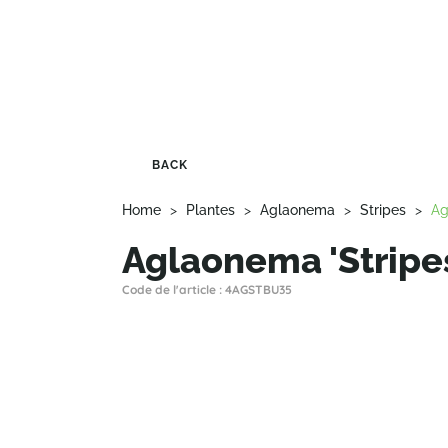
BACK
Home
>
Plantes
>
Aglaonema
>
Stripes
>
Ag
Aglaonema 'Stripe
Code de l'article : 4AGSTBU35