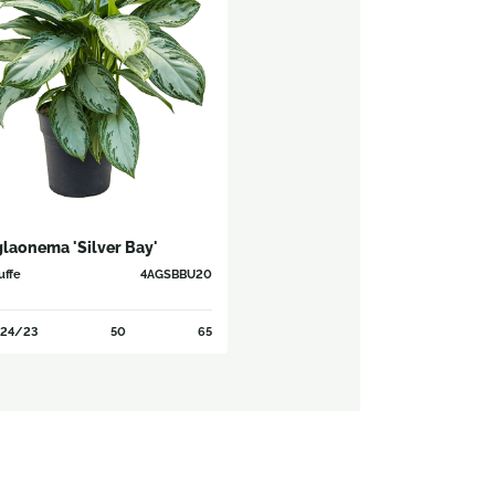
laonema 'Silver Bay'
uffe
4AGSBBU20
24/23
50
65