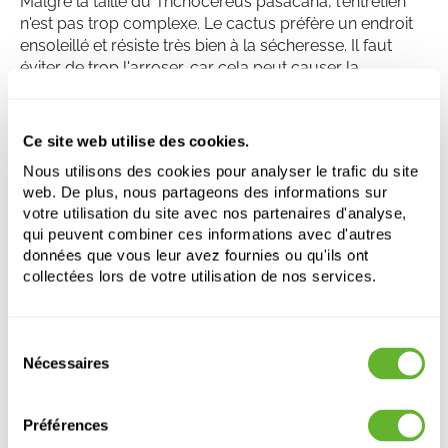
Malgré la taille du Trichocereus pasacana, l'entretien
n'est pas trop complexe. Le cactus préfère un endroit
ensoleillé et résiste très bien à la sécheresse. Il faut
éviter de trop l'arroser, car cela peut causer la
pourriture des racines. Les températures doivent varier
le moins possible, car la plante ne tolère pas bien le
froid. En hiver, il est conseillé de rentrer le cactus à
Ce site web utilise des cookies.
l'intérieur pour éviter les dommages causés par le gel.
Nous utilisons des cookies pour analyser le trafic du site
web. De plus, nous partageons des informations sur
votre utilisation du site avec nos partenaires d'analyse,
Trichocereus pasacana
qui peuvent combiner ces informations avec d'autres
1pp
données que vous leur avez fournies ou qu'ils ont
collectées lors de votre utilisation de nos services.
Hauteur:
200
Largeur:
40
Pot:
45/61
Sélection
Nécessaires
du
consentement
Préférences