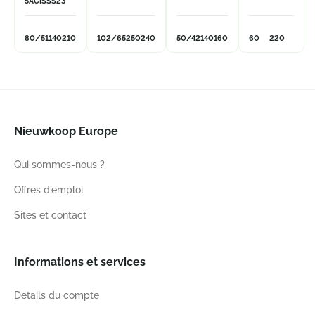
5ACISSS23
80/51
140
210
102/65
250
240
50/42
140
160
60
220
Nieuwkoop Europe
Qui sommes-nous ?
Offres d'emploi
Sites et contact
Informations et services
Details du compte