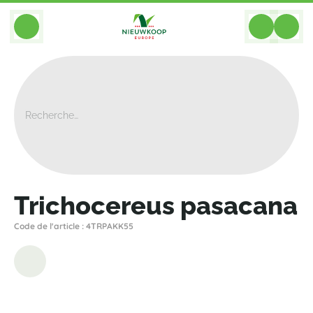
BACK
Home
>
Plantes
>
Cactees Succulentes
>
Autres Cactees
>
Trichocereus Pasacana
Trichocereus pasacana
Code de l'article : 4TRPAKK55