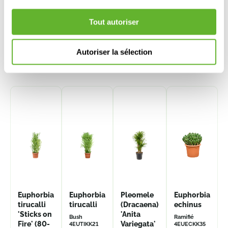
Tout autoriser
Autoriser la sélection
Autre produits
Euphorbia
Euphorbia
Pleomele
Euphorbia
tirucalli
tirucalli
(Dracaena)
echinus
'Sticks on
'Anita
Bush
Ramifié
Fire' (80-
Variegata'
4EUTIKK21
4EUECKK35