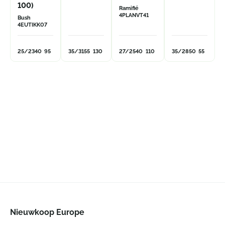
100)
Ramifié
4PLANVT41
Bush
4EUTIKK07
25/23
40
95
35/31
55
130
27/25
40
110
35/28
50
55
Nieuwkoop Europe