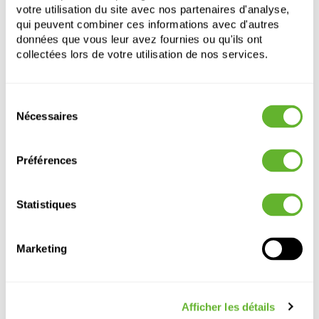
Euphorbia tirucalli 'Sticks on Fire' prospère avec
votre utilisation du site avec nos partenaires d'analyse,
beaucoup de lumière et dans un sol bien drainé. Elle
qui peuvent combiner ces informations avec d'autres
tolère bien la sécheresse et nécessite peu d’arrosage.
données que vous leur avez fournies ou qu'ils ont
Un excès d’eau peut provoquer la pourriture des
collectées lors de votre utilisation de nos services.
racines. Des températures supérieures à zéro sont
indispensables pour une croissance saine. L’apport de
nutriments est limité, de préférence pendant la période
Sélection
de croissance.
Nécessaires
du
consentement
Préférences
Euphorbia tirucalli 'Sticks on Fire' (100-
120cm)
Bush
Statistiques
Hauteur:
110
Largeur:
45
Marketing
Pot:
30/28
Afficher les détails