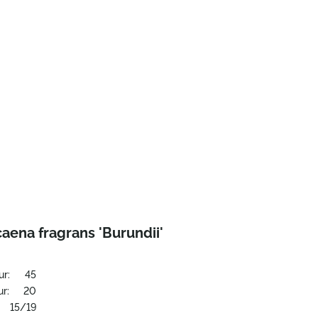
aena fragrans 'Burundii'
ur:
45
r:
20
15/19