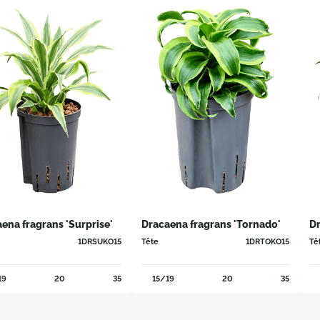
ena fragrans 'Surprise'
Dracaena fragrans 'Tornado'
Dr
1DRSUKO15
Tête
1DRTOKO15
Tê
19
20
35
15/19
20
35