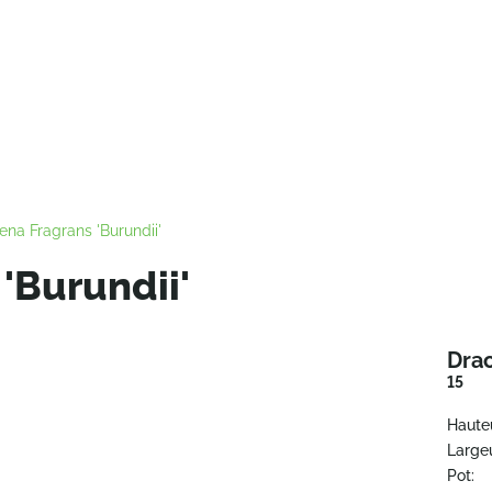
ena Fragrans 'Burundii'
'Burundii'
Drac
15
Haute
Largeu
Pot: