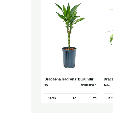
Dracaena fragrans 'Burundii'
Draca
30
1DRBU1S20
Tête
15/19
20
70
15/