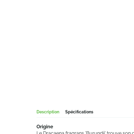
Description
Spécifications
Origine
Le Dracaena fragrans 'Burundii' trouve son o