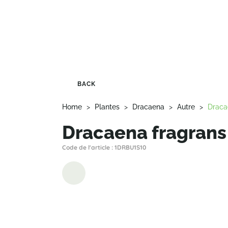
BACK
Home
>
Plantes
>
Dracaena
>
Autre
>
Draca
Dracaena fragrans 
Code de l'article : 1DRBU1S10