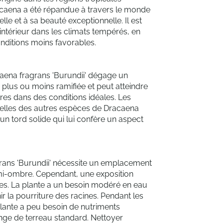
racaena a été répandue à travers le monde
lle et à sa beauté exceptionnelle. Il est
ntérieur dans les climats tempérés, en
onditions moins favorables.
caena fragrans 'Burundii' dégage un
 plus ou moins ramifiée et peut atteindre
es dans des conditions idéales. Les
e celles des autres espèces de Dracaena
 un tord solide qui lui confère un aspect
grans 'Burundii' nécessite un emplacement
a mi-ombre. Cependant, une exposition
les. La plante a un besoin modéré en eau
ir la pourriture des racines. Pendant les
 plante a peu besoin de nutriments
nge de terreau standard. Nettoyer