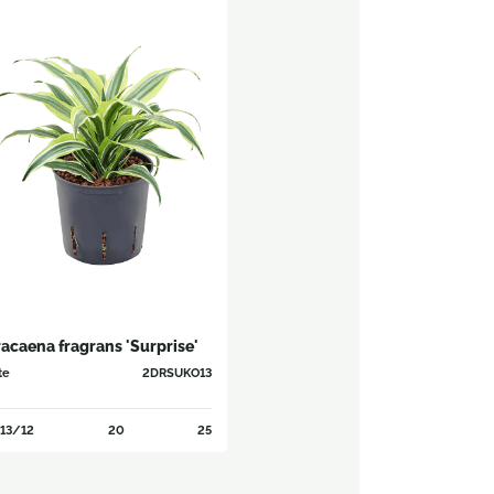
acaena fragrans 'Surprise'
te
2DRSUKO13
13/12
20
25