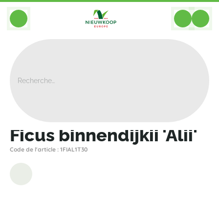
BACK
Home
>
Plantes
>
Ficus
>
Binnendijkii Alii
>
Ficus Binnendijkii 'Alii'
Ficus binnendijkii 'Alii'
Code de l'article : 1FIAL1T30