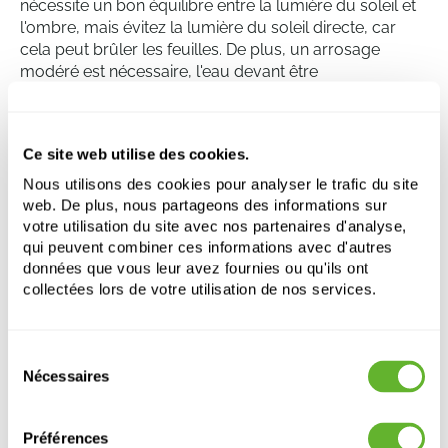
nécessite un bon équilibre entre la lumière du soleil et
l'ombre, mais évitez la lumière du soleil directe, car
cela peut brûler les feuilles. De plus, un arrosage
modéré est nécessaire, l'eau devant être
complètement absorbée avant de réarroser. La plante
aime une température constante et est sensible aux
fluctuations de température. Enfin, le Ficus binnendijkii
Ce site web utilise des cookies.
'Alii' peut bénéficier d'une fertilisation régulière pendant
la période de croissance.
Nous utilisons des cookies pour analyser le trafic du site
web. De plus, nous partageons des informations sur
votre utilisation du site avec nos partenaires d'analyse,
qui peuvent combiner ces informations avec d'autres
Ficus binnendijkii 'Alii'
données que vous leur avez fournies ou qu'ils ont
Touffe
collectées lors de votre utilisation de nos services.
Hauteur:
115
Largeur:
40
Sélection
Pot:
18/19
Nécessaires
du
consentement
Préférences