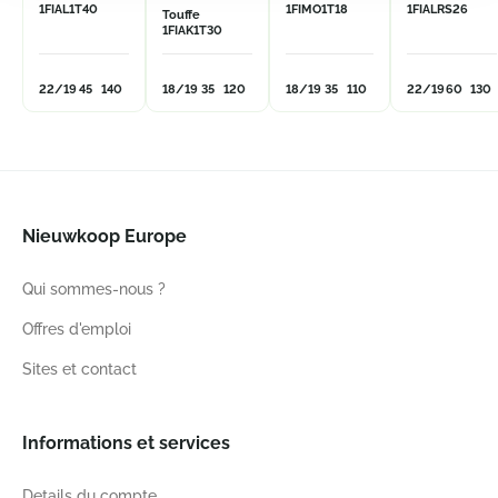
1FIAL1T40
1FIMO1T18
1FIALRS26
Touffe
1FIAK1T30
22/19
45
140
18/19
35
120
18/19
35
110
22/19
60
130
Nieuwkoop Europe
Qui sommes-nous ?
Offres d'emploi
Sites et contact
Informations et services
Details du compte