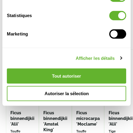
Statistiques
Autre produits
Marketing
REMISE
SUR
Afficher les détails
VOLUME
Tout autoriser
Autoriser la sélection
Ficus
Ficus
Ficus
Ficus
binnendijkii
binnendijkii
microcarpa
binnendijkii
'Alii'
'Amstel
'Moclame'
'Alii'
King'
Touffe
Touffe
Tige