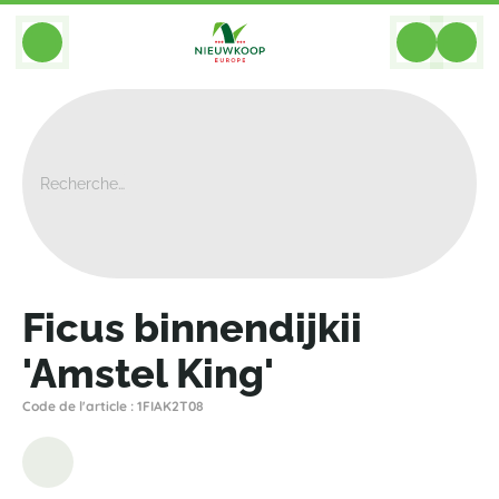
BACK
Home
>
Plantes
>
Ficus
>
Binnendijkii Amstel King
>
Ficus Binnendijkii 'Amstel King'
Ficus binnendijkii
'Amstel King'
Code de l'article : 1FIAK2T08