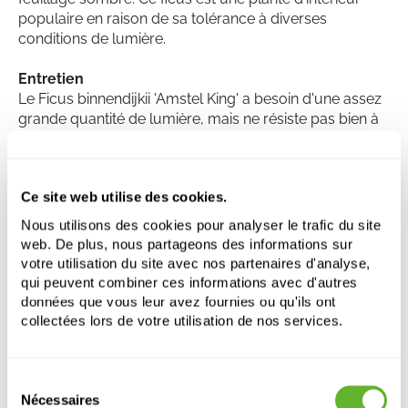
populaire en raison de sa tolérance à diverses
conditions de lumière.
Entretien
Le Ficus binnendijkii 'Amstel King' a besoin d'une assez
grande quantité de lumière, mais ne résiste pas bien à
la lumière directe du soleil. La lumière indirecte est la
meilleure pour la croissance et le maintien de la santé
de la plante. La plante a besoin d'une quantité modérée
Ce site web utilise des cookies.
d'eau, il est bien de laisser le sol légèrement sécher
entre deux arrosages pour éviter la pourriture des
Nous utilisons des cookies pour analyser le trafic du site
racines. Le Ficus 'Amstel King' est également sensible
web. De plus, nous partageons des informations sur
aux températures et préfère une température
votre utilisation du site avec nos partenaires d'analyse,
constante entre 18 et 24 degrés Celsius.
qui peuvent combiner ces informations avec d'autres
données que vous leur avez fournies ou qu'ils ont
collectées lors de votre utilisation de nos services.
Ficus binnendijkii 'Amstel King'
2pp
Sélection
Nécessaires
Hauteur:
150
du