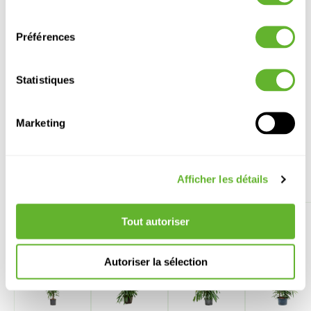
Largeur:
50
consentement
Pot:
25/19
Préférences
Statistiques
Marketing
Autre produits
Afficher les détails
Tout autoriser
Autoriser la sélection