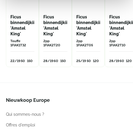
Ficus
Ficus
Ficus
Ficus
binnendijkii
binnendijkii
binnendijkii
binnendijki
'Amstel
'Amstel
'Amstel
'Amstel
King'
King'
King'
King'
Touffe
2pp
2pp
2pp
1FIAK1T32
1FIAK2T20
1FIAK2T05
1FIAK2T10
22/19
50
150
28/19
60
150
25/19
50
120
28/19
60
120
Nieuwkoop Europe
Qui sommes-nous ?
Offres d'emploi