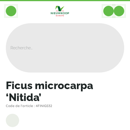
BACK
Home
>
Plantes
>
Ficus
>
Microcarpa Nitida
>
Ficus Microcarpa ‘Nitida’
Ficus microcarpa
‘Nitida’
Code de l'article : 4FINIGS32