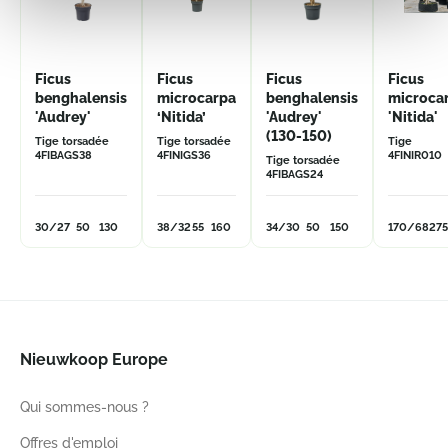
Ficus
Ficus
Ficus
Ficus
benghalensis
microcarpa
benghalensis
microca
'Audrey'
‘Nitida’
'Audrey'
'Nitida'
(130-150)
Tige torsadée
Tige torsadée
Tige
4FIBAGS38
4FINIGS36
4FINIR010
Tige torsadée
4FIBAGS24
30/27
50
130
38/32
55
160
34/30
50
150
170/68
275
Nieuwkoop Europe
Qui sommes-nous ?
Offres d'emploi