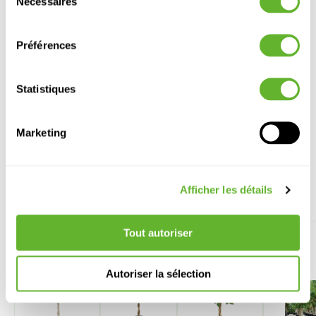
Nécessaires
du
Hauteur:
130
consentement
Largeur:
55
Pot:
34/30
Préférences
Statistiques
Marketing
Autre produits
Afficher les détails
REMISE
Tout autoriser
SUR
VOLUME
Autoriser la sélection