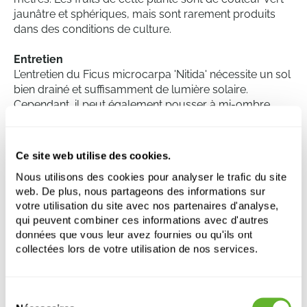
jaunâtre et sphériques, mais sont rarement produits
dans des conditions de culture.
Entretien
L'entretien du Ficus microcarpa 'Nitida' nécessite un sol
bien drainé et suffisamment de lumière solaire.
Cependant, il peut également pousser à mi-ombre.
Cette espèce tolère bien la sécheresse et les faibles
nutriments, mais répond positivement à une fertilisation
régulière. La taille peut être effectuée pour maintenir la
Ce site web utilise des cookies.
forme et la taille souhaitées, car l'arbre s'adapte
Nous utilisons des cookies pour analyser le trafic du site
facilement aux espaces restreints et aux volumes de
web. De plus, nous partageons des informations sur
sol limités. Il est important de garder le sol
votre utilisation du site avec nos partenaires d'analyse,
modérément humide, mais il faut éviter de trop arroser
qui peuvent combiner ces informations avec d'autres
pour prévenir la pourriture des racines.
données que vous leur avez fournies ou qu'ils ont
collectées lors de votre utilisation de nos services.
Ficus microcarpa ‘Nitida’
Tige torsadée
Sélection