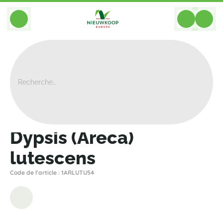
BACK
Home
>
Plantes
>
Palmiers
>
Areca
>
Dypsis (Areca) Lutescens
Dypsis (Areca)
lutescens
Code de l'article : 1ARLUTU54