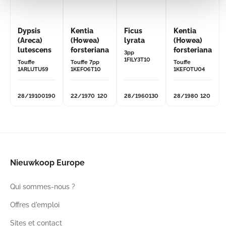
Dypsis
Kentia
Ficus
Kentia
(Areca)
(Howea)
lyrata
(Howea)
lutescens
forsteriana
forsteriana
3pp
1FILY3T10
Touffe
Touffe 7pp
Touffe
1ARLUTU59
1KEFO6T10
1KEFOTU04
28/19
100
190
22/19
70
120
28/19
60
130
28/19
80
120
Nieuwkoop Europe
Qui sommes-nous ?
Offres d'emploi
Sites et contact