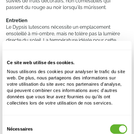
suivies de fruits décoratifs, non comestibles qui
passent du rouge au noir lorsqu'ils mûrissent.
Entretien
Le Dypsis lutescens nécessite un emplacement
ensoleillé à mi-ombre, mais ne tolère pas la lumière
directe du soleil. La température idéale pour cette
plante se situe entre 18 et 27 degrés Celsius. Il est
conseillé d'arroser régulièrement la plante, mais
assurez-vous que l'excès d'eau peut s'écouler pour
Ce site web utilise des cookies.
éviter la pourriture des racines. Le palmier Areca aime
Nous utilisons des cookies pour analyser le trafic du site
également une humidité élevée, il peut donc être utile
web. De plus, nous partageons des informations sur
de vaporiser de l'eau sur la plante de temps en temps.
votre utilisation du site avec nos partenaires d'analyse,
La plante préfère un sol bien drainé et riche en
qui peuvent combiner ces informations avec d'autres
nutriments.
données que vous leur avez fournies ou qu'ils ont
collectées lors de votre utilisation de nos services.
Dypsis (Areca) lutescens
Touffe
Sélection
Nécessaires
du
Hauteur:
130