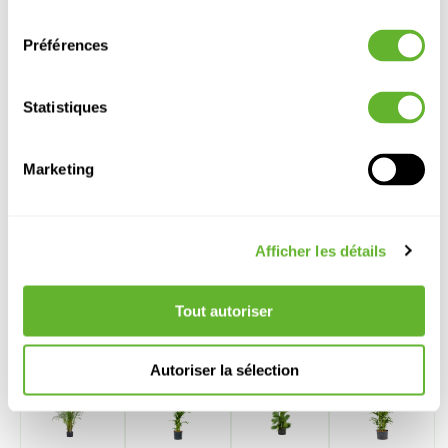
consentement
Largeur:
80
Pot:
25/19
Préférences
Statistiques
Marketing
Autre produits
Afficher les détails
REMISE
Tout autoriser
SUR
VOLUME
Autoriser la sélection