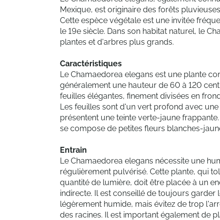
Mexique, est originaire des forêts pluvieus
Cette espèce végétale est une invitée fréqu
le 19e siècle. Dans son habitat naturel, le
plantes et d'arbres plus grands.
Caractéristiques
Le Chamaedorea elegans est une plante compa
généralement une hauteur de 60 à 120 centim
feuilles élégantes, finement divisées en fro
Les feuilles sont d'un vert profond avec une fi
présentent une teinte verte-jaune frappante
se compose de petites fleurs blanches-jaun
Entrain
Le Chamaedorea elegans nécessite une humid
régulièrement pulvérisé. Cette plante, qui 
quantité de lumière, doit être placée à un end
indirecte. Il est conseillé de toujours garde
légèrement humide, mais évitez de trop l'ar
des racines. Il est important également de pl