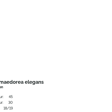
maedorea elegans
on
ur:
45
r:
30
18/19