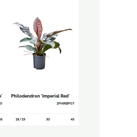
e'
Philodendron 'Imperial Red'
10
1PHIRBP07
45
18/19
30
45