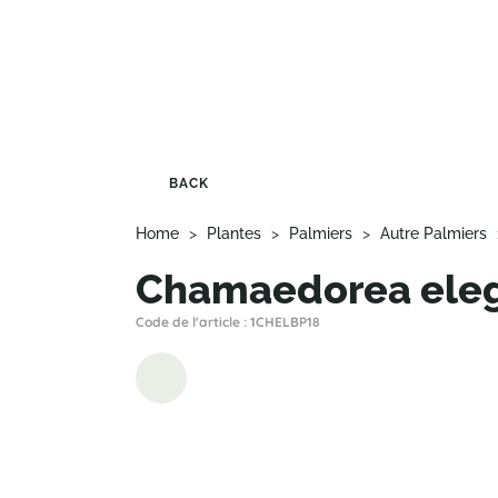
BACK
Home
>
Plantes
>
Palmiers
>
Autre Palmiers
Chamaedorea ele
Code de l'article : 1CHELBP18