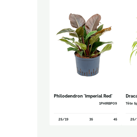
Philodendron 'Imperial Red'
Draca
1PHIRBP09
Tête 5
25/19
35
45
25/