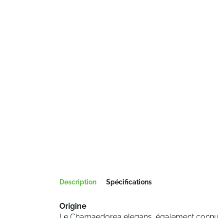
Description
Spécifications
Origine
Le Chamaedorea elegans, également connu 