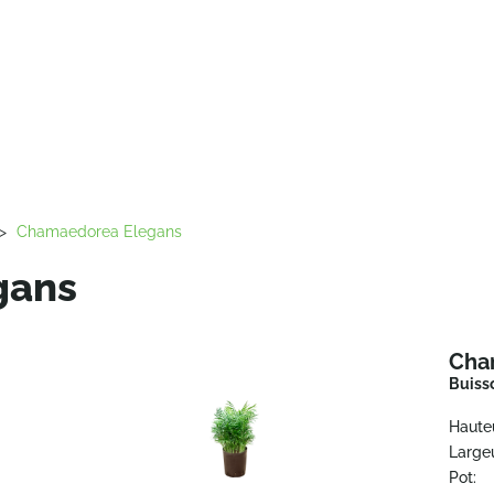
>
Chamaedorea Elegans
gans
Cha
Buiss
Haute
Largeu
Pot: