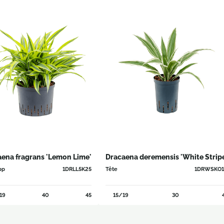
ena fragrans 'Lemon Lime'
Dracaena deremensis 'White Strip
pp
1DRLL5K25
Tête
1DRWSKO
19
40
45
15/19
30