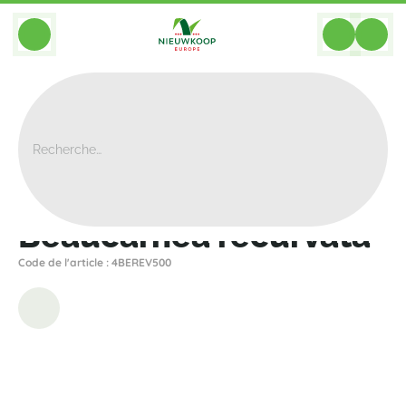
BACK
Home
>
Plantes
>
Plantes En Pot
>
Beaucarnea Recurvata
Beaucarnea recurvata
Code de l'article : 4BEREV500