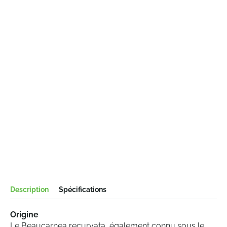
Description
Spécifications
Origine
Le Beaucarnea recurvata, également connu sous le