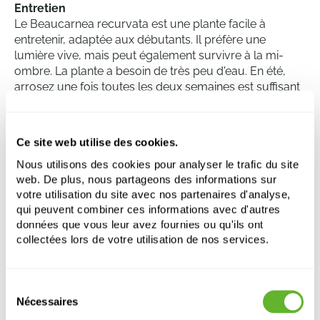
Entretien
Le Beaucarnea recurvata est une plante facile à
entretenir, adaptée aux débutants. Il préfère une
lumière vive, mais peut également survivre à la mi-
ombre. La plante a besoin de très peu d'eau. En été,
arrosez une fois toutes les deux semaines est suffisant
et en hiver, même une fois par mois. Trop d'eau peut
entraîner la pourriture des racines. La plante se
développe le mieux dans une température ambiante
Ce site web utilise des cookies.
normale et n'aime pas les courants d'air froids. Il est
Nous utilisons des cookies pour analyser le trafic du site
également important de ne pas trop rempoter la
web. De plus, nous partageons des informations sur
plante, car cela pourrait endommager les racines.
votre utilisation du site avec nos partenaires d'analyse,
qui peuvent combiner ces informations avec d'autres
données que vous leur avez fournies ou qu'ils ont
Beaucarnea recurvata
collectées lors de votre utilisation de nos services.
Ramifié
Hauteur:
160
Sélection
Largeur:
70
Nécessaires
du
Pot:
55/29