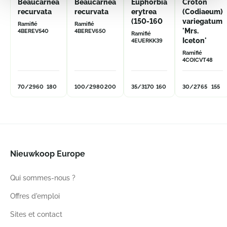
Beaucarnea
Beaucarnea
Euphorbia
Croton
recurvata
recurvata
erytrea
(Codiaeum)
(150-160
variegatum
Ramifié
Ramifié
'Mrs.
4BEREV540
4BEREV650
Ramifié
Iceton'
4EUERKK39
Ramifié
4COICVT48
70/29
60
180
100/29
80
200
35/31
70
160
30/27
65
155
Nieuwkoop Europe
Qui sommes-nous ?
Offres d'emploi
Sites et contact