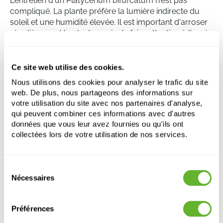
L'entretien d'un Platycerium bifurcatum n'est pas
compliqué. La plante préfère la lumière indirecte du
soleil et une humidité élevée. Il est important d'arroser
régulièrement la plante, mais de faire attention à l'excès
d'eau qui peut provoquer la pourriture des racines.
L'engrais idéalement pendant la saison de croissance,
de mars à août.
Ce site web utilise des cookies.
Nous utilisons des cookies pour analyser le trafic du site
web. De plus, nous partageons des informations sur
Platycerium bifurcatum
votre utilisation du site avec nos partenaires d'analyse,
Retombant
qui peuvent combiner ces informations avec d'autres
données que vous leur avez fournies ou qu'ils ont
Hauteur:
70
collectées lors de votre utilisation de nos services.
Largeur:
70
Pot:
20/14
Sélection
Nécessaires
du
Ce produit n'est plus disponible
consentement
Préférences