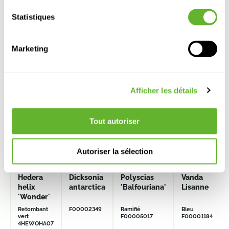
Statistiques
Autre produits
Marketing
Afficher les détails
Tout autoriser
Autoriser la sélection
Hedera
Dicksonia
Polyscias
Vanda
helix
antarctica
'Balfouriana'
Lisanne
'Wonder'
Retombant
F00002349
Ramifié
Bleu
vert
F00005017
F00001184
4HEWOHA07