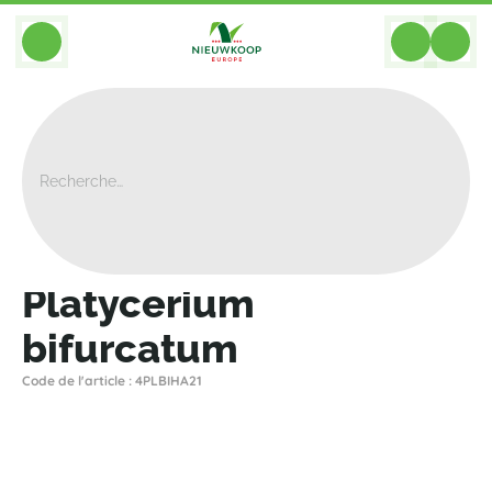
BACK
Home
>
Plantes
>
Plantes En Pot
>
Platycerium Bifurcatum
Platycerium
bifurcatum
Code de l'article : 4PLBIHA21