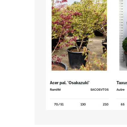
Acer pal. 'Osakazuki'
Taxu
Ramifié
5ACOSVT05
Autre
70/51
130
210
65