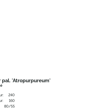
 pal. 'Atropurpureum'
ié
ur:
240
r:
160
80/55