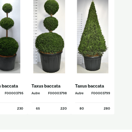
s baccata
Taxus baccata
Taxus baccata
F00003795
Autre
F00003798
Autre
F00003799
230
65
220
80
280