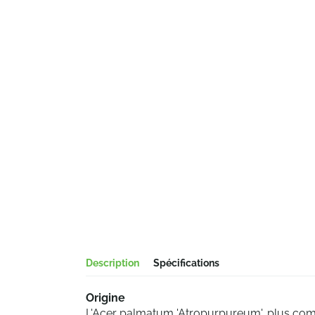
Description
Spécifications
Origine
L'Acer palmatum 'Atropurpureum', plus co