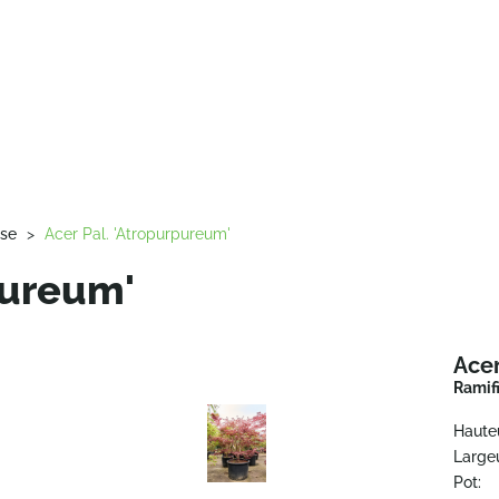
sse
>
Acer Pal. 'Atropurpureum'
pureum'
Acer
Ramif
Haute
Largeu
Pot: