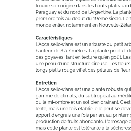
trouve son origine dans les hauts plateaux d
Paraguay et du nord de l'Argentine. La plant
première fois au début du 19ème siècle. Le fe
monde entier, notamment en Nouvelle-Zélan
Caractéristiques
L'Acca sellowiana est un arbuste ou petit arb
hauteur de 3 à 7 mètres. La plante produit d
des goyaves, tant en texture qu'en goût. Les 
une peau d'une structure cireuse. Les fleurs
longs pistils rouge vif et des pétales de fleu
Entretien
L'Acca sellowiana est une plante robuste qu
gamme de climats, du subtropical au méditerr
ou la mi-ombre et un sol bien drainant. C'es
lente, mais une fois établie, elle peut se dév
apport d'engrais une fois par an, au print
production de fruits abondante. L'arrosage e
mais cette plante est tolérante à la sécheresse