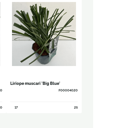
Liriope muscari 'Big Blue'
90
F00004020
0
17
25