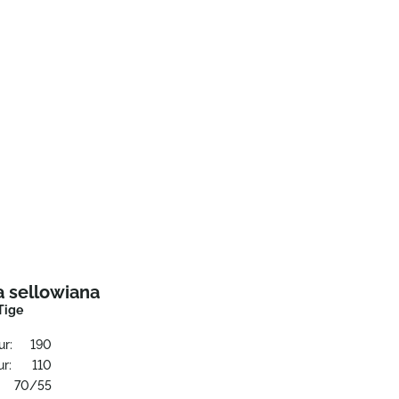
a sellowiana
Tige
ur:
190
r:
110
70/55