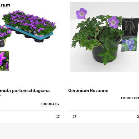
nula portenschlagiana
Geranium Rozanne
'
F000038
F00004317
17
17
2