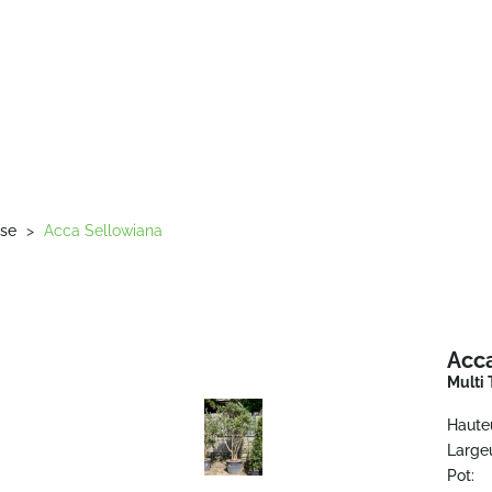
sse
>
Acca Sellowiana
Acc
Multi 
Haute
Largeu
Pot: