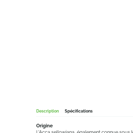
Description
Spécifications
Origine
L'Acca sellowiana, également connue sous 