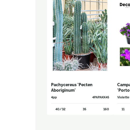
Pachycereus 'Pecten
Campa
Aboriginum'
'Porto
4pp
4PAPAKK45
Violette
40/32
35
160
11