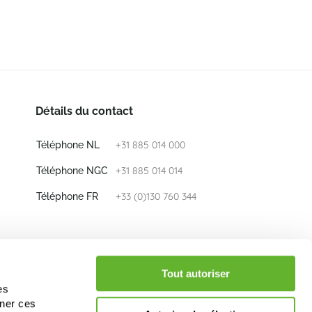
Détails du contact
+31 885 014 000
Téléphone NL
+31 885 014 014
Téléphone NGC
+33 (0)130 760 344
Téléphone FR
E-mail
info@nieuwkoop-europe.com
Tout autoriser
es
iner ces
Suivez nous