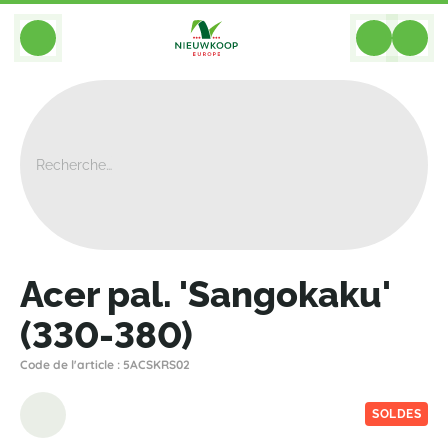
BACK
Home
>
Plantes
>
Plantes Pour Jardin Et Terrasse
>
Acer Pal. 'Sangokaku' (330-380)
Acer pal. 'Sangokaku'
(330-380)
Code de l'article : 5ACSKRS02
SOLDES