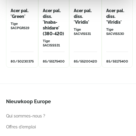
Acer pal.
Acer pal.
Acer pal.
Acer pal.
'Green'
diss.
diss.
diss.
'Inaba-
'Viridis'
'Viridis'
Tige
shidare'
5ACPGRS19
Tige
Tige
(380-420)
5ACVISS31
5ACVISS30
Tige
5ACISSS31
80/50
230
375
85/55
175
400
85/55
200
420
85/55
175
400
Nieuwkoop Europe
Qui sommes-nous ?
Offres d'emploi