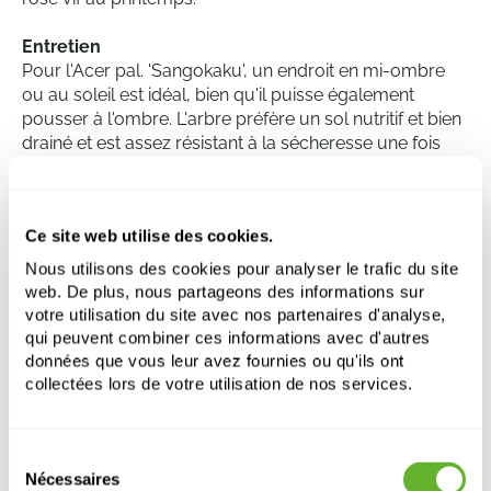
Entretien
Pour l'Acer pal. 'Sangokaku', un endroit en mi-ombre
ou au soleil est idéal, bien qu'il puisse également
pousser à l'ombre. L'arbre préfère un sol nutritif et bien
drainé et est assez résistant à la sécheresse une fois
établi. Le 'Sangokaku' a besoin de peu de taille, mais
l'élimination des branches mortes ou endommagées
peut aider à maintenir la santé et l'apparence de l'arbre.
Ce site web utilise des cookies.
Il est recommandé d'arroser suffisamment l'arbre
pendant les périodes de sécheresse, surtout pendant
Nous utilisons des cookies pour analyser le trafic du site
la première année après la plantation, pour favoriser
web. De plus, nous partageons des informations sur
un bon développement des racines.
votre utilisation du site avec nos partenaires d'analyse,
qui peuvent combiner ces informations avec d'autres
données que vous leur avez fournies ou qu'ils ont
collectées lors de votre utilisation de nos services.
Acer pal. 'Sangokaku' (330-380)
Tige
Sélection
Hauteur:
355
Nécessaires
Largeur:
180
du