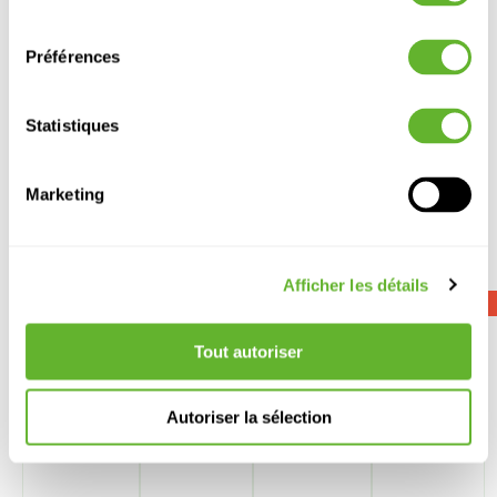
Pot:
70/52
consentement
Préférences
Statistiques
Marketing
Autre produits
Afficher les détails
SOLDES
SOLDES
SOLDES
SOLDES
Tout autoriser
Autoriser la sélection