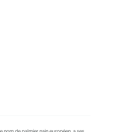
e nom de palmier nain européen, a ses