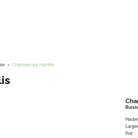
sse
>
Chamaerops Humilis
is
Cha
Buiss
Haute
Largeu
Pot: