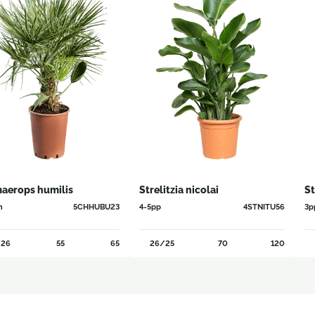
aerops humilis
Strelitzia nicolai
St
n
5CHHUBU23
4-5pp
4STNITU56
3p
26
55
65
26/25
70
120