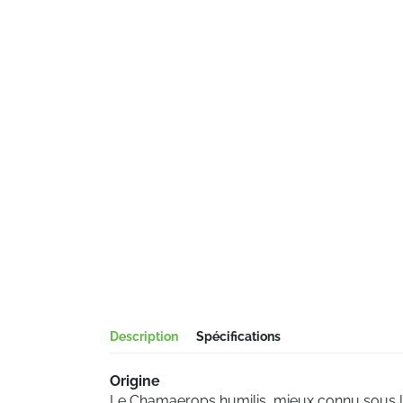
Description
Spécifications
Origine
Le Chamaerops humilis, mieux connu sous l