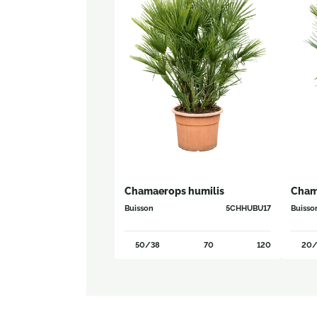
Chamaerops humilis
Cham
Buisson
5CHHUBU17
Buisso
50/38
70
120
20/