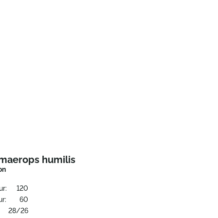
maerops humilis
on
ur:
120
r:
60
28/26