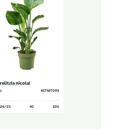
relitzia nicolai
p
4STNIT099
24/23
40
100