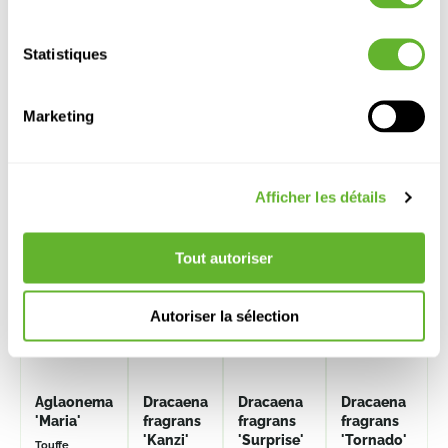
Statistiques
Marketing
Autre produits
Afficher les détails
Tout autoriser
Autoriser la sélection
Aglaonema
Dracaena
Dracaena
Dracaena
'Maria'
fragrans
fragrans
fragrans
'Kanzi'
'Surprise'
'Tornado'
Touffe