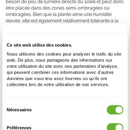
besoin de peu de lumière directe du soleil et peut donc
être placée dans des zones semi-ombragées ou
ombragées. Bien que la plante aime une humidité
élevée, elle est également relativement tolérante à la
sécheresse. Il est cependant important de maintenir le
sol uniformément humide et de veiller à ce qu'il n'y ait
pas d'eau stagnante dans le pot. En général, cette
Ce site web utilise des cookies.
plante d'intérieur nécessite peu d'entretien, ce qui en
fait un choix populaire aussi bien parmi les jardiniers
Nous utilisons des cookies pour analyser le trafic du site
débutants que parmi les jardiniers plus expérimentés.
web. De plus, nous partageons des informations sur
votre utilisation du site avec nos partenaires d'analyse,
qui peuvent combiner ces informations avec d'autres
données que vous leur avez fournies ou qu'ils ont
Aglaonema 'Maria'
collectées lors de votre utilisation de nos services.
Touffe
Hauteur:
30
Sélection
Largeur:
20
Nécessaires
du
Pot:
13/12
consentement
Préférences