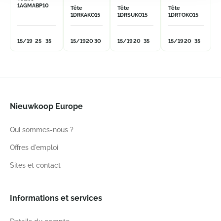
1AGMABP10
Tête
Tête
Tête
1DRKAKO15
1DRSUKO15
1DRTOKO15
15/19
25
35
15/19
20
30
15/19
20
35
15/19
20
35
Nieuwkoop Europe
Qui sommes-nous ?
Offres d'emploi
Sites et contact
Informations et services