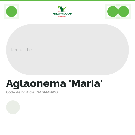
BACK
Home
>
Plantes
>
Plantes Pour Le Vert Vertical
>
Aglaonema 'Maria'
Aglaonema 'Maria'
Code de l'article : 2AGMABP10