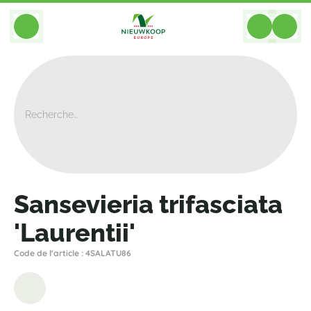
BACK
Home
>
Plantes
>
Sansevieria
>
Trifasciata Laurentii
>
Sansevieria Trifasciata 'Laurentii'
Sansevieria trifasciata
'Laurentii'
Code de l'article : 4SALATU86