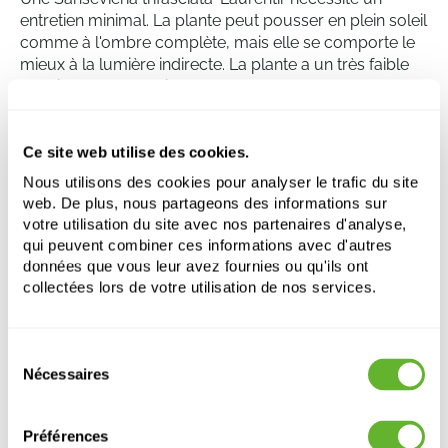
entretien minimal. La plante peut pousser en plein soleil
comme à l'ombre complète, mais elle se comporte le
mieux à la lumière indirecte. La plante a un très faible
besoin en eau et doit être dans un sol complètement
sec entre les arrosages. Un excès d'eau peut
provoquer la pourriture des racines, ce qui peut être
nuisible à la plante. Un apport régulier en nutriments
Ce site web utilise des cookies.
est utile pendant la saison de croissance, mais il doit
Nous utilisons des cookies pour analyser le trafic du site
être réduit en hiver.
web. De plus, nous partageons des informations sur
votre utilisation du site avec nos partenaires d'analyse,
qui peuvent combiner ces informations avec d'autres
données que vous leur avez fournies ou qu'ils ont
Sansevieria trifasciata 'Laurentii'
collectées lors de votre utilisation de nos services.
Touffe
Hauteur:
120
Largeur:
40
Sélection
Nécessaires
Pot:
20/19
du
consentement
Préférences