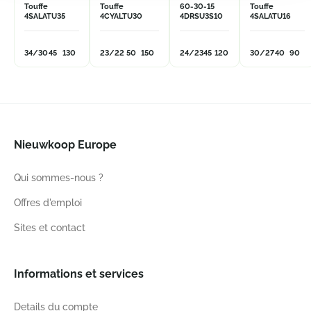
Touffe
Touffe
60-30-15
Touffe
4SALATU35
4CYALTU30
4DRSU3S10
4SALATU16
34/30
45
130
23/22
50
150
24/23
45
120
30/27
40
90
Nieuwkoop Europe
Qui sommes-nous ?
Offres d'emploi
Sites et contact
Informations et services
Details du compte