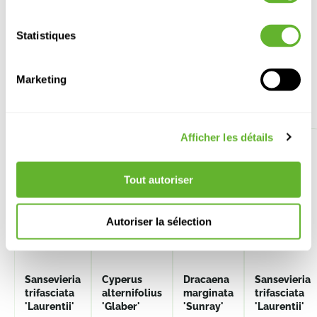
Statistiques
Marketing
Autre produits
Afficher les détails
Tout autoriser
Autoriser la sélection
Sansevieria
Cyperus
Dracaena
Sansevieria
trifasciata
alternifolius
marginata
trifasciata
'Laurentii'
'Glaber'
'Sunray'
'Laurentii'