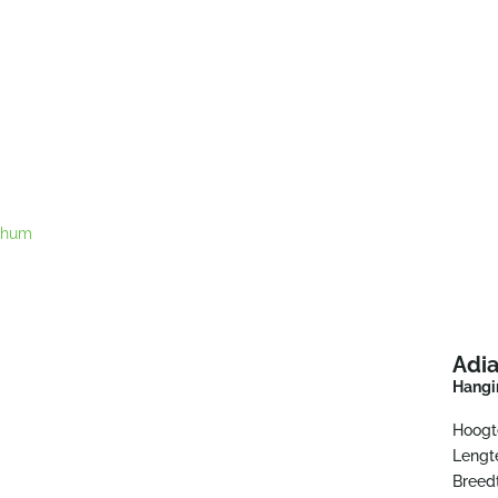
thum
Adi
Hangi
Hoogt
Lengt
Breed