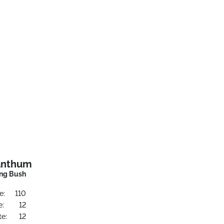
anthum
ng Bush
e:
110
e:
12
te:
12