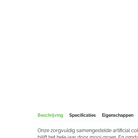
Beschrijving
Specificaties
Eigenschappen
Onze zorgvuldig samengestelde artificial co
blijft het hele jaar door mooi groen. En omd