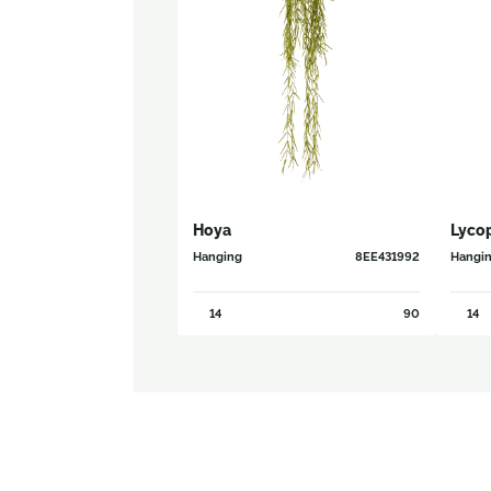
Hoya
Lyco
Hanging
8EE431992
Hangi
14
90
14