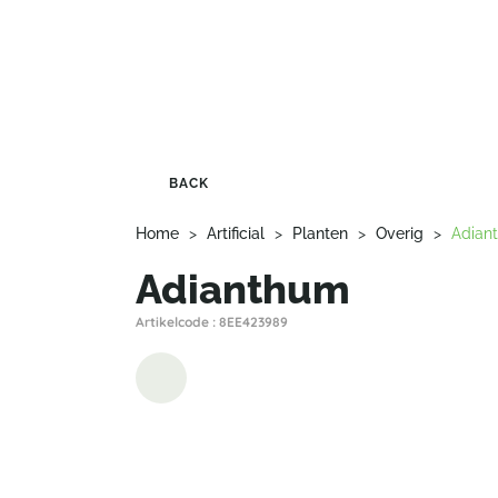
BACK
Home
>
Artificial
>
Planten
>
Overig
>
Adian
Adianthum
Artikelcode : 8EE423989