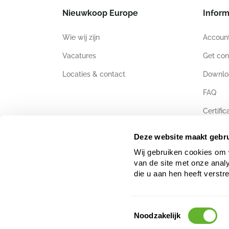
Nieuwkoop Europe
Inform
Wie wij zijn
Accoun
Vacatures
Get con
Locaties & contact
Downlo
FAQ
Certific
Deze website maakt gebru
Wij gebruiken cookies om 
van de site met onze anal
die u aan hen heeft verstr
Toestemmingsselectie
Noodzakelijk
De gegevens en het tekst- en beeldmateriaal op deze website i
licentiehouders opleveren en tot aansprakelijkheid leiden.