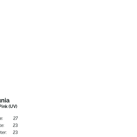
unia
Pink (UV)
e:
27
te:
23
ter:
23