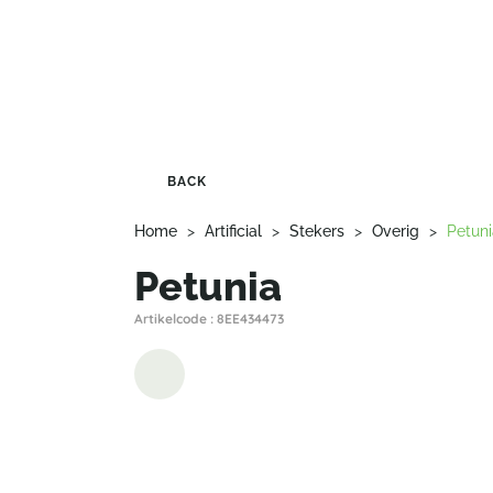
BACK
Home
>
Artificial
>
Stekers
>
Overig
>
Petuni
Petunia
Artikelcode : 8EE434473