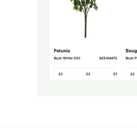
Petunia
Bouga
Bush White (UV)
8EE434472
Bush P
23
23
27
22