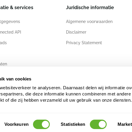
atie & services
Juridische informatie
tgegevens
Algemene voorwaarden
nected API
Disclaimer
ads
Privacy Statement
aten
ik van cookies
websiteverkeer te analyseren. Daarnaast delen wij informatie ov
ysepartners, die deze informatie kunnen combineren met andere 
ekt of die zij hebben verzameld uit uw gebruik van onze diensten.
Voorkeuren
Statistieken
Market
s auteursrechtelijk en/of databankenrechtelijk beschermd. Ongeautoriseerd gebruik kan 