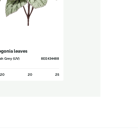
gonia leaves
sh Grey (UV)
8EE434488
20
20
25