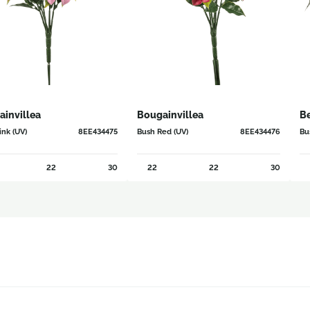
invillea
Bougainvillea
Be
ink (UV)
8EE434475
Bush Red (UV)
8EE434476
Bu
22
30
22
22
30