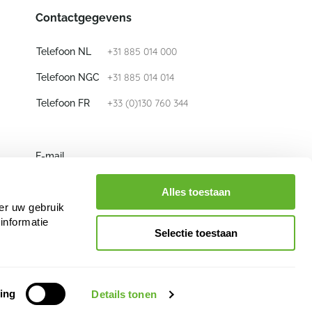
Contactgegevens
+31 885 014 000
Telefoon NL
+31 885 014 014
Telefoon NGC
+33 (0)130 760 344
Telefoon FR
E-mail
info@nieuwkoop-europe.com
Alles toestaan
er uw gebruik
Volg ons
informatie
Selectie toestaan
ing
Details tonen
een inbreuk op de rechten van Nieuwkoop Europe B.V. en/of haar