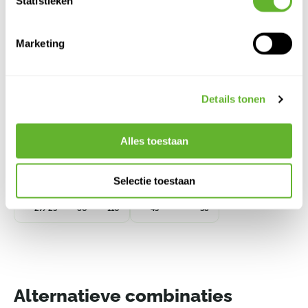
Statistieken
Marketing
Details tonen
Alles toestaan
Dracaena marginata
Terreno
Vertakt
New Egg Pot Sand
4DRMRVT29
6DLIT8747
Selectie toestaan
27/25
60
110
45
38
Alternatieve combinaties