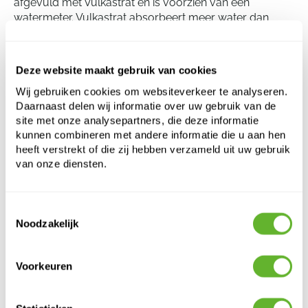
afgevuld met Vulkastrat en is voorzien van een
watermeter. Vulkastrat absorbeert meer water dan
gewone aarde en geeft het geleidelijk af aan de
wortels. Indien de plantenbak niet waterdicht is, wordt
er gebruikgemaakt van een inzethoes om de
Deze website maakt gebruik van cookies
combinatie waterdicht te maken.
Wij gebruiken cookies om websiteverkeer te analyseren.
Daarnaast delen wij informatie over uw gebruik van de
site met onze analysepartners, die deze informatie
Dracaena marginata in Terreno
kunnen combineren met andere informatie die u aan hen
Grond (Vulkastrat)
heeft verstrekt of die zij hebben verzameld uit uw gebruik
van onze diensten.
Hoogte:
127
Diameter:
45
Diameter Plantenbak:
45
Toestemmingsselectie
Noodzakelijk
Voorkeuren
Bestel hier de losse onderdelen