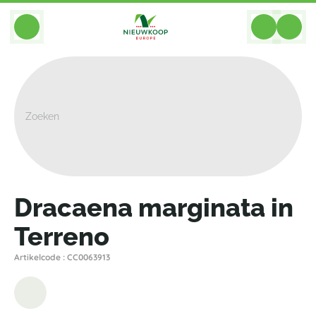
BACK
Home
>
Combinaties
>
Grond Vulkastrat
>
Dracaena Marginata In Terreno
Dracaena marginata in
Terreno
Artikelcode : CC0063913