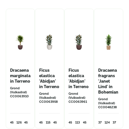
Dracaena
Ficus
Ficus
Dracaena
marginata
elastica
elastica
fragrans
in Terreno
'Abidjan'
'Abidjan'
'Janet
in Terreno
in Terreno
Lind' in
Grond
Bohemian
(Vulkastrat)
Grond
Grond
CC0063910
(Vulkastrat)
(Vulkastrat)
Grond
CC0063958
CC0063961
(Vulkastrat)
CC0048238
45
126
45
45
115
45
45
113
45
37
124
37