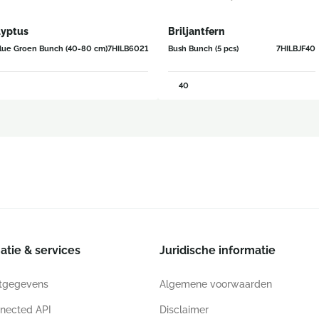
lyptus
Briljantfern
lue Groen Bunch (40-80 cm)
7HILB6021
Bush Bunch (5 pcs)
7HILBJF40
40
atie & services
Juridische informatie
tgegevens
Algemene voorwaarden
nected API
Disclaimer