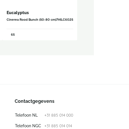
Eucalyptus
Cinerea Rood Bunch (50-80 cm)
7HILC6025
65
Contactgegevens
+31 885 014 000
Telefoon NL
+31 885 014 014
Telefoon NGC