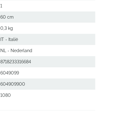
1
60 cm
0,3 kg
IT - Italië
NL - Nederland
8718233316684
6049099
604909900
1080