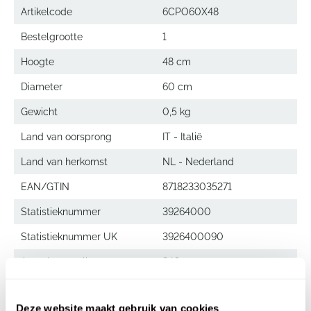
Artikelcode
6CPO60X48
Bestelgrootte
1
Hoogte
48 cm
Diameter
60 cm
Gewicht
0,5 kg
Land van oorsprong
IT - Italië
Land van herkomst
NL - Nederland
EAN/GTIN
8718233035271
Statistieknummer
39264000
Statistieknummer UK
3926400090
Aantal per pallet
240
Deze website maakt gebruik van cookies