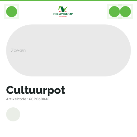
BACK
Home
>
Hulpmiddelen
>
Cultuurpotten
>
Nieuwkoop Europe
>
Cultuurpot
Cultuurpot
Artikelcode : 6CPO60X48