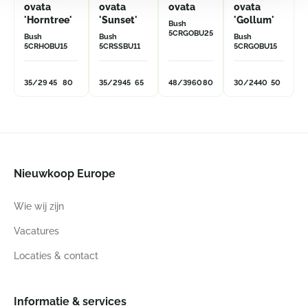
ovata
ovata
ovata
ovata
'Horntree'
'Sunset'
'Gollum'
Bush
5CRGOBU25
Bush
Bush
Bush
5CRHOBU15
5CRSSBU11
5CRGOBU15
35/29
45
80
35/29
45
65
48/39
60
80
30/24
40
50
Nieuwkoop Europe
Wie wij zijn
Vacatures
Locaties & contact
Informatie & services