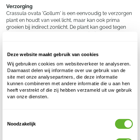
Verzorging
Crassula ovata 'Gollum' is een eenvoudig te verzorgen
plant en houdt van veel licht, maar kan ook prima
groeien bij indirect zonlicht. De plant kan goed tegen
droogte en heeft beperkt water nodig; in de zomer
volstaat het om één keer per twee weken water te
geven, terwijl in de winter één keer per maand
voldoende is. Het is belangrijk om overtollige water te
Deze website maakt gebruik van cookies
vermijden as dit kan leiden tot wortelrot. De
Wij gebruiken cookies om websiteverkeer te analyseren.
temperatuur moet idealiter tussen de 15 en 22 graden
Daarnaast delen wij informatie over uw gebruik van de
Celsius liggen voor een optimale groei.
site met onze analysepartners, die deze informatie
kunnen combineren met andere informatie die u aan hen
heeft verstrekt of die zij hebben verzameld uit uw gebruik
van onze diensten.
Crassula ovata 'Gollum'
Bush
Hoogte:
70
Toestemmingsselectie
Noodzakelijk
Breedte:
45
Potmaat:
35/28