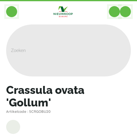
BACK
Home
>
Planten
>
Cacteeen Succulenten
>
Crassula
>
Crassula Ovata 'Gollum'
Crassula ovata
'Gollum'
Artikelcode : 5CRGOBU20