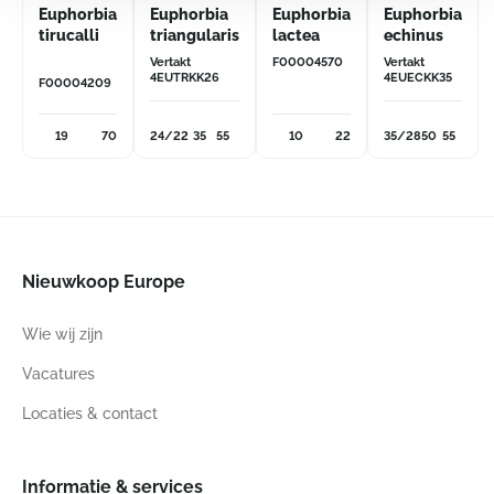
Euphorbia
Euphorbia
Euphorbia
Euphorbia
tirucalli
triangularis
lactea
echinus
Vertakt
F00004570
Vertakt
4EUTRKK26
4EUECKK35
F00004209
19
70
24/22
35
55
10
22
35/28
50
55
Nieuwkoop Europe
Wie wij zijn
Vacatures
Locaties & contact
Informatie & services