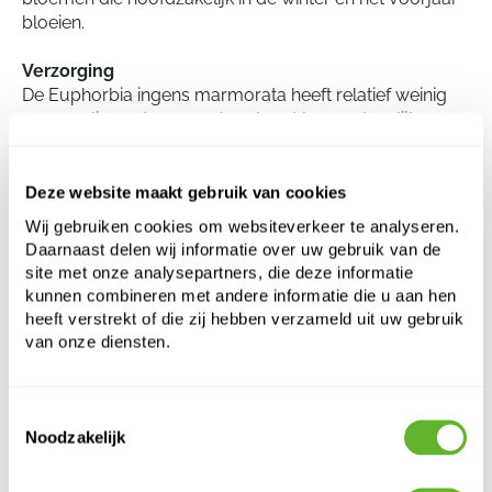
bloeien.
Verzorging
De Euphorbia ingens marmorata heeft relatief weinig
zorg nodig, wat overeenkomt met haar natuurlijke,
droge leefomgeving. De plant heeft een goede
drainage nodig en doet het best in goed doorlatende
grond. Hoewel deze plant enigszins bestand is tegen
Deze website maakt gebruik van cookies
kou, presteert zij het beste bij temperaturen boven het
Wij gebruiken cookies om websiteverkeer te analyseren.
vriespunt. Over het algemeen vereist deze plant weinig
Daarnaast delen wij informatie over uw gebruik van de
water, met watergift beperkt tot de warmer maanden
site met onze analysepartners, die deze informatie
van het jaar en een bijna droge periode in de winter.
kunnen combineren met andere informatie die u aan hen
heeft verstrekt of die zij hebben verzameld uit uw gebruik
van onze diensten.
Euphorbia ingens marmorata
Vertakt
Toestemmingsselectie
Hoogte:
60
Noodzakelijk
Breedte:
25
Potmaat:
21/19