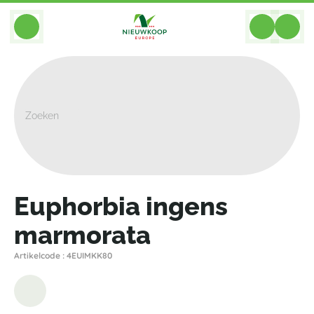
BACK
Home
>
Planten
>
Cacteeen Succulenten
>
Euphorbia
>
Euphorbia Ingens Marmorata
Euphorbia ingens
marmorata
Artikelcode : 4EUIMKK80