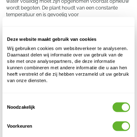
water volledig moet zijn opgenomen voordat opnieuw
wordt begoten. De plant houdt van een constante
temperatuur en is gevoelig voor
temperatuurschommelingen. Ten slotte kan de Ficus
binnendijkii 'Alii' baat hebben bij regelmatige bemesting
gedurende de groeiperiode.
Deze website maakt gebruik van cookies
Wij gebruiken cookies om websiteverkeer te analyseren.
Daarnaast delen wij informatie over uw gebruik van de
Ficus binnendijkii 'Alii'
site met onze analysepartners, die deze informatie
Toef
kunnen combineren met andere informatie die u aan hen
heeft verstrekt of die zij hebben verzameld uit uw gebruik
Hoogte:
65
van onze diensten.
Breedte:
30
Potmaat:
15/19
Toestemmingsselectie
Noodzakelijk
Dit product is niet meer beschikbaar
Voorkeuren