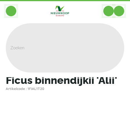
BACK
Home
>
Planten
>
Ficus
>
Binnendijkii Alii
>
Ficus Binnendijkii 'Alii'
Ficus binnendijkii 'Alii'
Artikelcode : 1FIAL1T20