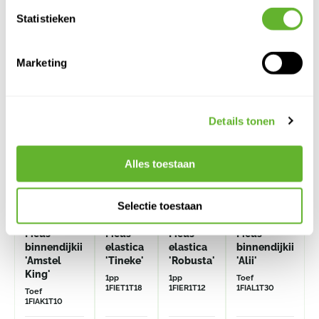
Statistieken
Alternatieve producten
Marketing
Details tonen
Alles toestaan
Selectie toestaan
Ficus
Ficus
Ficus
Ficus
binnendijkii
elastica
elastica
binnendijkii
'Amstel
'Tineke'
'Robusta'
'Alii'
King'
1pp
1pp
Toef
1FIET1T18
1FIER1T12
1FIAL1T30
Toef
1FIAK1T10