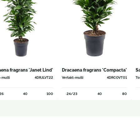
ena fragrans 'Janet Lind'
Dracaena fragrans 'Compacta'
Sa
t-multi
4DRJLVT22
Vertakt-multi
4DRCOVT01
To
26
40
100
24/23
40
80