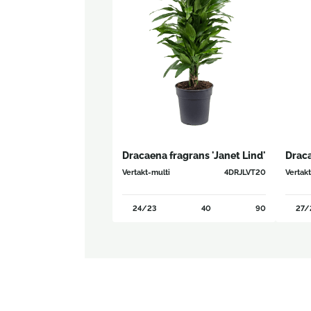
Dracaena fragrans 'Janet Lind'
Draca
Vertakt-multi
4DRJLVT20
Vertak
24/23
40
90
27/