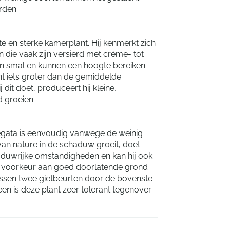
rden.
te en sterke kamerplant. Hij kenmerkt zich
 die vaak zijn versierd met crème- tot
 en smal en kunnen een hoogte bereiken
nt iets groter dan de gemiddelde
j dit doet, produceert hij kleine,
 groeien.
iegata is eenvoudig vanwege de weinig
van nature in de schaduw groeit, doet
haduwrijke omstandigheden en kan hij ook
t de voorkeur aan goed doorlatende grond
ssen twee gietbeurten door de bovenste
n is deze plant zeer tolerant tegenover