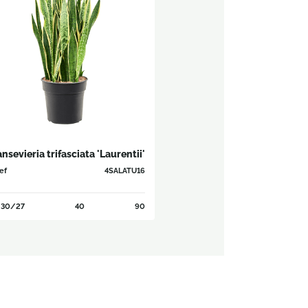
nsevieria trifasciata 'Laurentii'
ef
4SALATU16
30/27
40
90