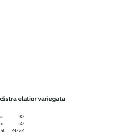
distra elatior variegata
e:
90
te:
50
at:
24/22