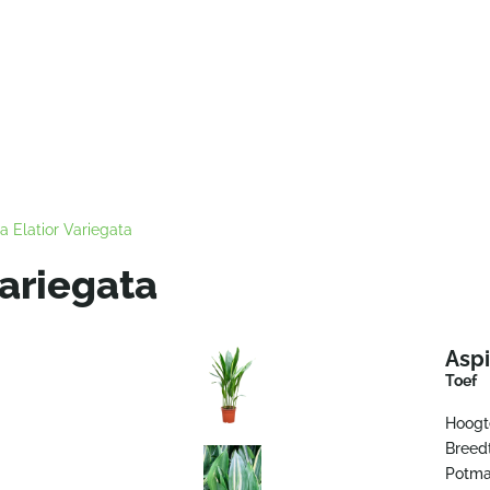
ra Elatior Variegata
variegata
Aspi
Toef
Hoogt
Breed
Potma