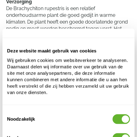
Verzorging
De Brachychiton rupestris is een relatief
onderhoudsarme plant die goed gedijt in warme
klimaten. De plant heeft een goede doorlatende grond
nodig en moet worden beschermd tegen vorst. Het
sproeien van de plant moet matig zijn, aangezien de
Brachychiton rupestris in staat is om lange
droogteperiodes te overleven. Ondanks zijn
Deze website maakt gebruik van cookies
aanpassingsvermogen, zal regelmatig snoeien en
Wij gebruiken cookies om websiteverkeer te analyseren.
bemesten bijdragen aan een gezonde groei van de
Daarnaast delen wij informatie over uw gebruik van de
plant.
site met onze analysepartners, die deze informatie
kunnen combineren met andere informatie die u aan hen
heeft verstrekt of die zij hebben verzameld uit uw gebruik
Brachychiton rupestris
van onze diensten.
Stam
Hoogte:
275
Toestemmingsselectie
Breedte:
80
Noodzakelijk
Potmaat:
39/37