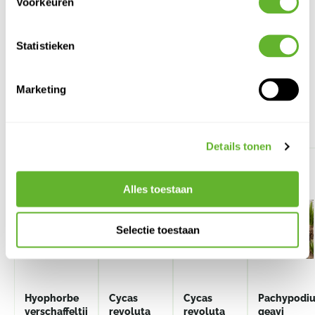
Voorkeuren
Statistieken
Marketing
Alternatieve producten
Details tonen
Alles toestaan
Selectie toestaan
Hyophorbe
Cycas
Cycas
Pachypodi
verschaffeltii
revoluta
revoluta
geayi