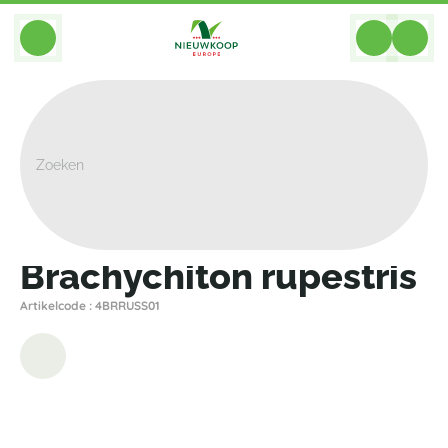
BACK
Home
>
Planten
>
Overige Planten
>
Brachychiton Rupestris
Brachychiton rupestris
Artikelcode : 4BRRUSS01