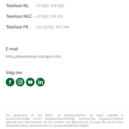
+31 885 014 000
Telefoon NL
+31 885 014 014
Telefoon NGC
+33 (0)130 760 344
Telefoon FR
E-mail
info@nieuwkoop-europe.com
Volg ons
De gegevens en het tekst- en beeldmateriaal op deze website is
auteursrechtelijk en/of databankenrechtelijk beschermd. Ongeautoriseerd
gebruik kan een inbreuk op de rechten van Nieuwkoop Europe B.V. en/of haar
licentiehouders opleveren en tot aansprakelijkheid leiden.