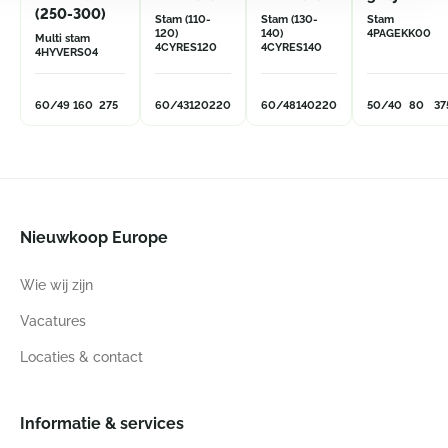
(250-300)
Stam (110-
Stam (130-
Stam
120)
140)
4PAGEKK00
Multi stam
4CYRES120
4CYRES140
4HYVERS04
60/49
160
275
60/43
120
220
60/48
140
220
50/40
80
37
Nieuwkoop Europe
Wie wij zijn
Vacatures
Locaties & contact
Informatie & services