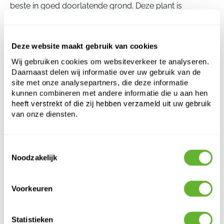
beste in goed doorlatende grond. Deze plant is
enigszins vorstbestendig, maar het wordt aanbevolen
om hem te beschermen tegen temperaturen onder de
min 10 graden Celsius om vorstschade te voorkomen.
Deze website maakt gebruik van cookies
Wij gebruiken cookies om websiteverkeer te analyseren.
Daarnaast delen wij informatie over uw gebruik van de
Pilosocereus azureus
site met onze analysepartners, die deze informatie
-
kunnen combineren met andere informatie die u aan hen
heeft verstrekt of die zij hebben verzameld uit uw gebruik
Hoogte:
120
van onze diensten.
Breedte:
60
Potmaat:
30/26
Toestemmingsselectie
Noodzakelijk
Voorkeuren
Statistieken