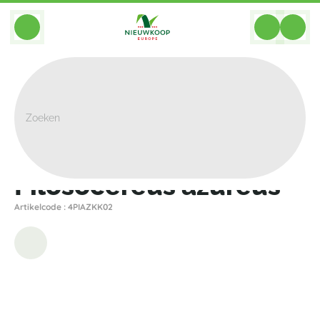
BACK
Home
>
Planten
>
Overige Planten
>
Pilosocereus Azureus
Pilosocereus azureus
Artikelcode : 4PIAZKK02