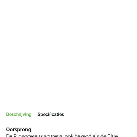
Beschrijving
Specificaties
Oorsprong
De Pilosocereus azureus, ook bekend als de Blue