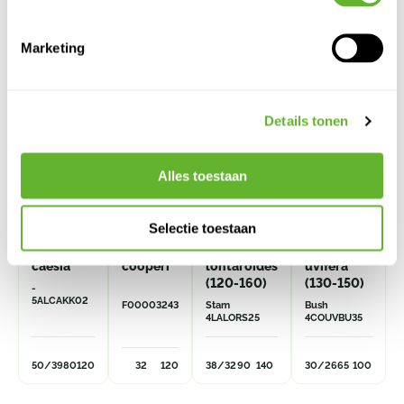
Alternatieve producten
Marketing
Details tonen
Alles toestaan
Selectie toestaan
Aloe
Cyathea
Latania
Coccoloba
caesia
cooperi
lontaroides
uvifera
(120-160)
(130-150)
-
5ALCAKK02
F00003243
Stam
Bush
4LALORS25
4COUVBU35
50/39
80
120
32
120
38/32
90
140
30/26
65
100