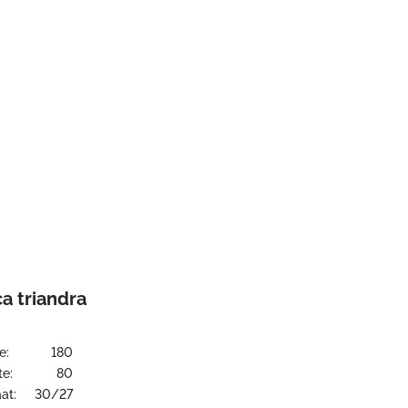
a triandra
e:
180
te:
80
at:
30/27