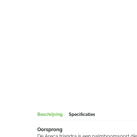
Beschrijving
Specificaties
Oorsprong
De Areca triandra is een palmboomsoort die 