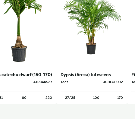
 catechu dwarf (150-170)
Dypsis (Areca) lutescens
F
4ARCARS27
Toef
4CHLUBU92
To
31
80
220
27/25
100
170