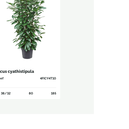
icus cyathistipula
ef
4FICY4T10
38/32
80
185