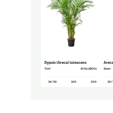
Dypsis (Areca) lutescens
Areca
Toef
4CHLUB001
Stam
34/30
100
200
33/