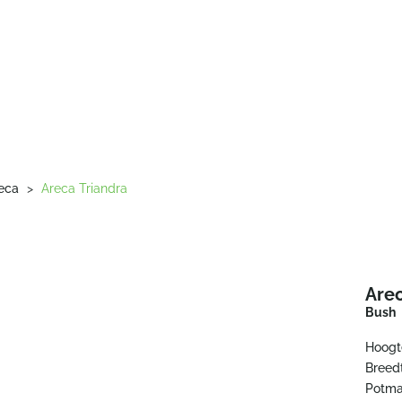
eca
>
Areca Triandra
Arec
Bush
Hoogt
Breed
Potma