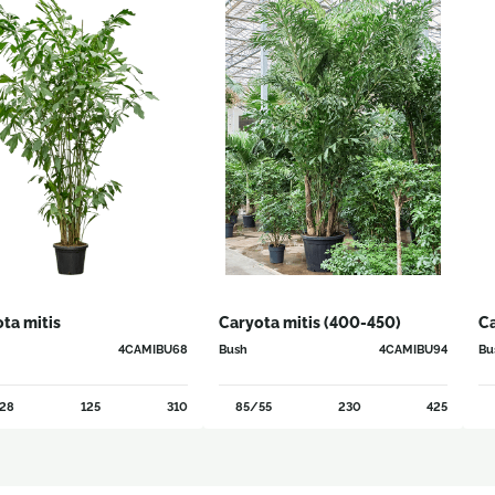
ta mitis
Caryota mitis (400-450)
Ca
4CAMIBU68
Bush
4CAMIBU94
Bu
28
125
310
85/55
230
425