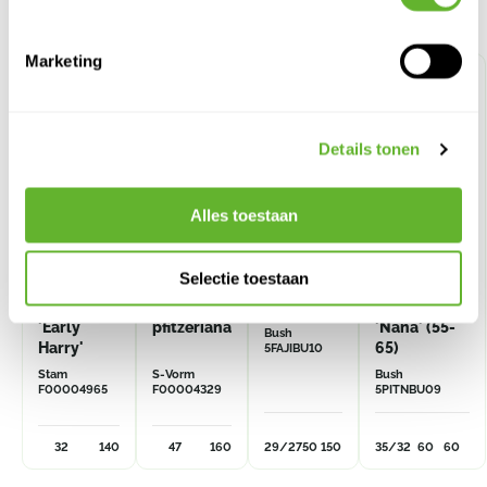
Alternatieve producten
Marketing
Details tonen
Alles toestaan
Selectie toestaan
Hydrangea
Juniperus
Fargesia
Pittosporum
paniculata
x
jiuzhaigou
tobira
'Early
pfitzeriana
'Nana' (55-
Bush
Harry'
65)
5FAJIBU10
Stam
S-Vorm
Bush
F00004965
F00004329
5PITNBU09
32
140
47
160
29/27
50
150
35/32
60
60