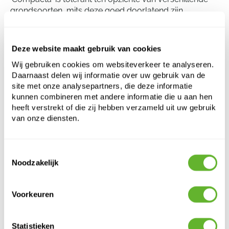
grondsoorten, mits deze goed doorlatend zijn.
Regelmatig snoeien ondersteunt een compacte vorm.
De struik is goed bestand tegen wind en zeewind.
Deze website maakt gebruik van cookies
Wij gebruiken cookies om websiteverkeer te analyseren.
Elaeagnus ebbingei 'Compacta' (170-190)
Daarnaast delen wij informatie over uw gebruik van de
Bush
site met onze analysepartners, die deze informatie
kunnen combineren met andere informatie die u aan hen
Hoogte:
175
heeft verstrekt of die zij hebben verzameld uit uw gebruik
Breedte:
65
van onze diensten.
Potmaat:
50/40
Toestemmingsselectie
Noodzakelijk
Voorkeuren
Statistieken