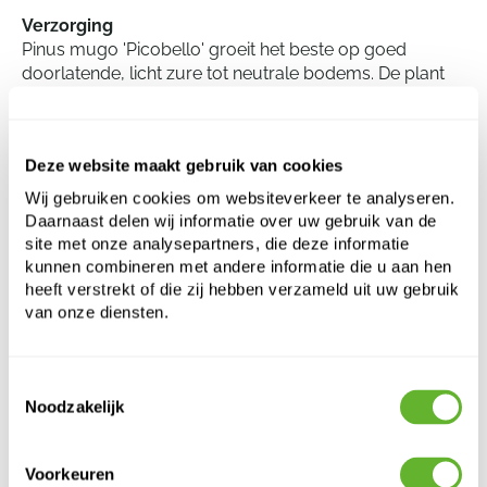
Verzorging
Pinus mugo 'Picobello' groeit het beste op goed
doorlatende, licht zure tot neutrale bodems. De plant
verdraagt zonrijke standplaatsen. Overmatige
vochtigheid in de bodem wordt slecht verdragen.
Regelmatig onderhoud zoals het verwijderen van dode
Deze website maakt gebruik van cookies
takken bevordert de sierwaarde. Snoei is in de meeste
gevallen niet noodzakelijk door de compacte groei.
Wij gebruiken cookies om websiteverkeer te analyseren.
Daarnaast delen wij informatie over uw gebruik van de
site met onze analysepartners, die deze informatie
kunnen combineren met andere informatie die u aan hen
Pinus mugo 'Picobello'
heeft verstrekt of die zij hebben verzameld uit uw gebruik
Stam
van onze diensten.
Hoogte:
50
Breedte:
30
Toestemmingsselectie
Potmaat:
24/22
Noodzakelijk
Voorkeuren