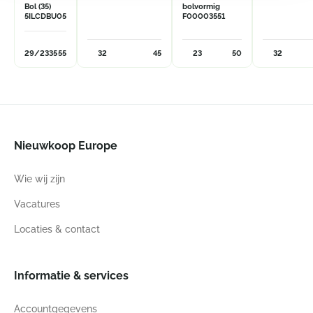
Bol (35)
bolvormig
5ILCDBU05
F00003551
29/23
35
55
32
45
23
50
32
Nieuwkoop Europe
Wie wij zijn
Vacatures
Locaties & contact
Informatie & services
Accountgegevens