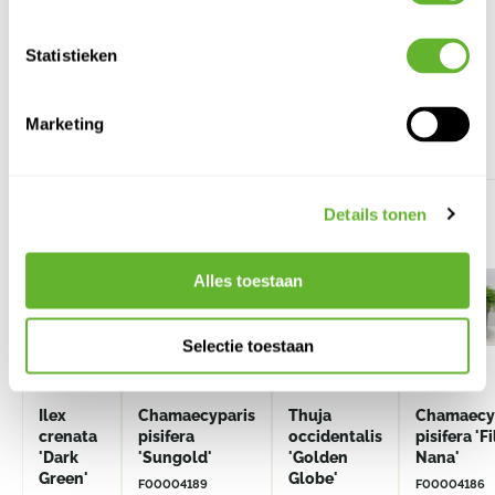
Statistieken
Alternatieve producten
Marketing
Details tonen
Alles toestaan
Selectie toestaan
Ilex
Chamaecyparis
Thuja
Chamaecy
crenata
pisifera
occidentalis
pisifera 'Fi
'Dark
'Sungold'
'Golden
Nana'
Green'
Globe'
F00004189
F00004186