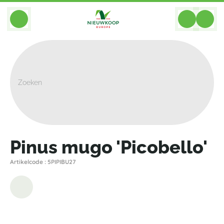
BACK
Home
>
Planten
>
Planten Voor Tuin En Terras
>
Pinus Mugo 'Picobello'
Pinus mugo 'Picobello'
Artikelcode : 5PIPIBU27