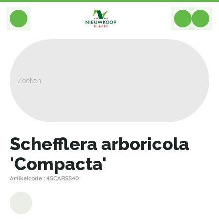
BACK
Home
>
Planten
>
Schefflera
>
Arboricola Overig
>
Schefflera Arboricola 'Compacta'
Schefflera arboricola
'Compacta'
Artikelcode : 4SCARSS40