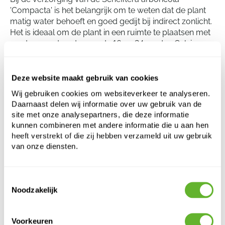
'Compacta' is het belangrijk om te weten dat de plant
matig water behoeft en goed gedijt bij indirect zonlicht.
Het is ideaal om de plant in een ruimte te plaatsen met
een temperatuur tussen de 16 en 24 graden Celsius.
Verder heeft deze plant een voorkeur voor een hoge
luchtvochtigheid en het is daarom gunstig om de
bladeren regelmatig te besproeien. Overbewatering en
Deze website maakt gebruik van cookies
waterverzadiging moeten echter worden vermeden
Wij gebruiken cookies om websiteverkeer te analyseren.
om wortelrot te voorkomen.
Daarnaast delen wij informatie over uw gebruik van de
site met onze analysepartners, die deze informatie
kunnen combineren met andere informatie die u aan hen
Schefflera arboricola 'Compacta'
heeft verstrekt of die zij hebben verzameld uit uw gebruik
Vertakt/zuil
van onze diensten.
Hoogte:
100
Breedte:
50
Toestemmingsselectie
Potmaat:
30/27
Noodzakelijk
Voorkeuren