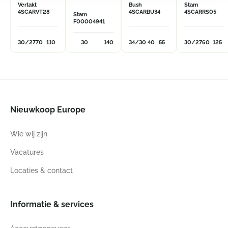
Vertakt
Bush
Stam
4SCARVT28
4SCARBU34
4SCARRS05
Stam
F00004941
30/27
70
110
30
140
34/30
40
55
30/27
60
125
Nieuwkoop Europe
Wie wij zijn
Vacatures
Locaties & contact
Informatie & services