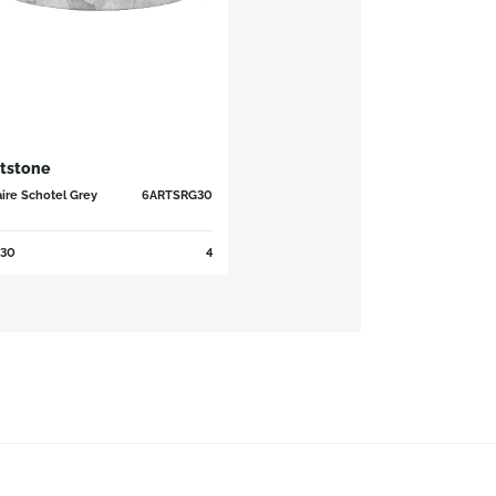
tstone
aire Schotel Grey
6ARTSRG30
30
4