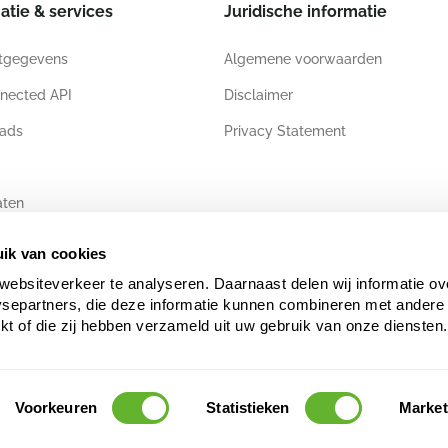
atie & services
Juridische informatie
tgegevens
Algemene voorwaarden
nected API
Disclaimer
ads
Privacy Statement
aten
ik van cookies
websiteverkeer te analyseren. Daarnaast delen wij informatie ov
ysepartners, die deze informatie kunnen combineren met andere 
ekt of die zij hebben verzameld uit uw gebruik van onze diensten.
Voorkeuren
Statistieken
Market
s auteursrechtelijk en/of databankenrechtelijk beschermd. Ongeautoriseerd gebruik kan 