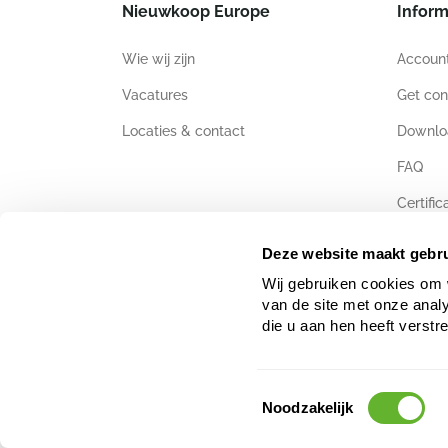
Nieuwkoop Europe
Inform
Wie wij zijn
Accoun
Vacatures
Get con
Locaties & contact
Downlo
FAQ
Certific
Deze website maakt gebru
Wij gebruiken cookies om 
van de site met onze anal
die u aan hen heeft verstr
Toestemmingsselectie
Noodzakelijk
De gegevens en het tekst- en beeldmateriaal op deze website i
licentiehouders opleveren en tot aansprakelijkheid leiden.