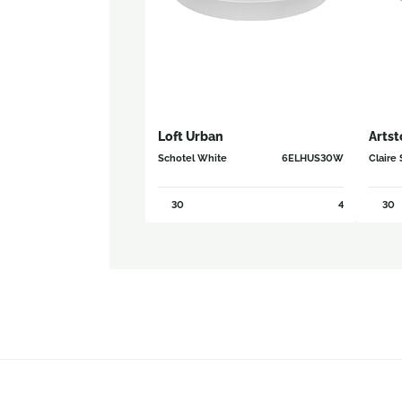
Loft Urban
Arts
Schotel White
6ELHUS30W
Claire
30
4
30