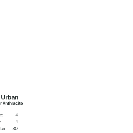
t Urban
r Anthracite
e:
4
:
4
ter:
30