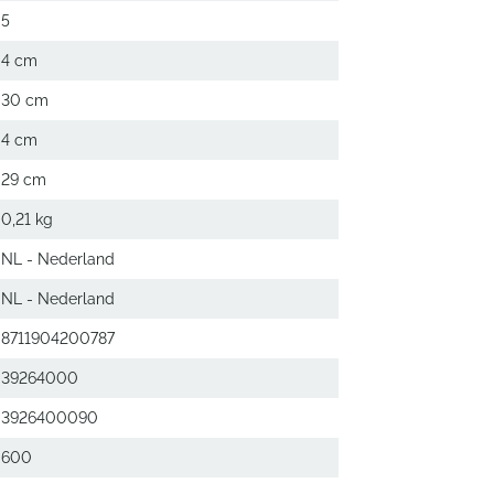
5
4 cm
30 cm
4 cm
29 cm
0,21 kg
NL - Nederland
NL - Nederland
8711904200787
39264000
3926400090
600