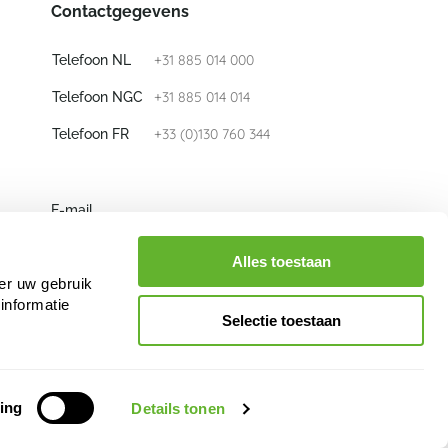
Contactgegevens
+31 885 014 000
Telefoon NL
+31 885 014 014
Telefoon NGC
+33 (0)130 760 344
Telefoon FR
E-mail
info@nieuwkoop-europe.com
Alles toestaan
er uw gebruik
Volg ons
informatie
Selectie toestaan
ing
Details tonen
een inbreuk op de rechten van Nieuwkoop Europe B.V. en/of haar