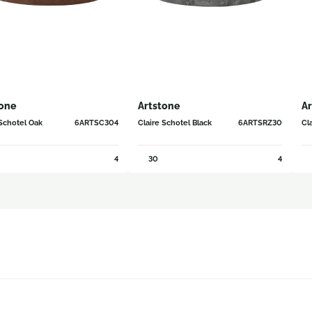
tone
Artstone
Ar
 Schotel Oak
6ARTSC304
Claire Schotel Black
6ARTSRZ30
Cl
4
30
4